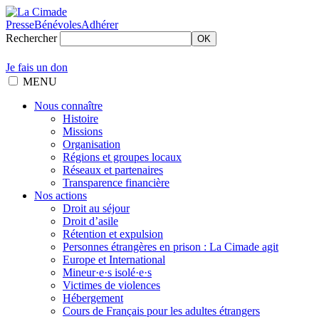
Presse
Bénévoles
Adhérer
Rechercher
OK
Je fais un don
MENU
Nous connaître
Histoire
Missions
Organisation
Régions et groupes locaux
Réseaux et partenaires
Transparence financière
Nos actions
Droit au séjour
Droit d’asile
Rétention et expulsion
Personnes étrangères en prison : La Cimade agit
Europe et International
Mineur·e·s isolé·e·s
Victimes de violences
Hébergement
Cours de Français pour les adultes étrangers