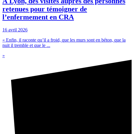
À Lyon, des visites auprès des personnes
retenues pour témoigner de
l’enfermement en CRA
16 avril 2026
« Enfin, il raconte qu’il a froid, que les murs sont en béton, que la
nuit il tremble et que le ...
»