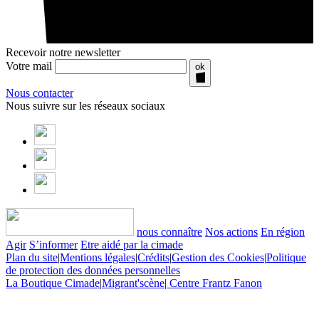
Recevoir notre newsletter
Votre mail
ok
Nous contacter
Nous suivre sur les réseaux sociaux
nous connaître
Nos actions
En région
Agir
S’informer
Etre aidé par la cimade
Plan du site
|
Mentions légales
|
Crédits
|
Gestion des Cookies
|
Politique
de protection des données personnelles
La Boutique Cimade
|
Migrant'scène
|
Centre Frantz Fanon