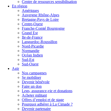
Centre de ressources sensibilisation
En région
Amériques
Auvergne Rhône-Alpes
Bretagne-Pays de Loire
Centre-Ouest
Franche-Comté Bourgogne
Grand Est
Ile-de-France
Languedoc-Roussillon
Nord-Picardie
Normandie
Océan Indien
Sud-Est
Sud-Ouest
Agir
Nos campagnes
Se mobiliser
Devenir bénévole
Faire un don
Legs, assurance-vie et donations
Acheter militant
Offres d’emploi et de stage
Pourquoi adhérer à La Cimade ?
Devenir partenaire