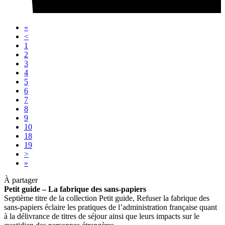
«
<
1
2
3
4
5
6
7
8
9
10
18
19
>
»
À partager
Petit guide – La fabrique des sans-papiers
Septième titre de la collection Petit guide, Refuser la fabrique des
sans-papiers éclaire les pratiques de l’administration française quant
à la délivrance de titres de séjour ainsi que leurs impacts sur le