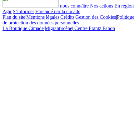
nous connaître
Nos actions
En région
Agir
S’informer
Etre aidé par la cimade
Plan du site
|
Mentions légales
|
Crédits
|
Gestion des Cookies
|
Politique
de protection des données personnelles
La Boutique Cimade
|
Migrant'scène
|
Centre Frantz Fanon