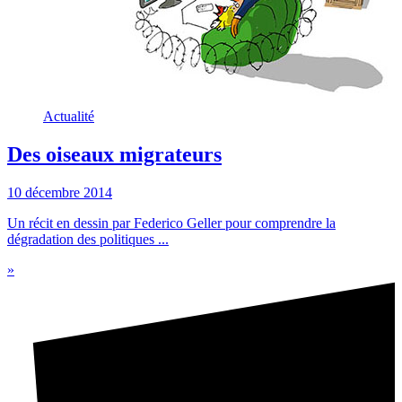
Actualité
Des oiseaux migrateurs
10 décembre 2014
Un récit en dessin par Federico Geller pour comprendre la
dégradation des politiques ...
»