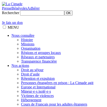
Presse
Bénévoles
Adhérer
Rechercher
OK
Je fais un don
MENU
Nous connaître
Histoire
Missions
Organisation
Régions et groupes locaux
Réseaux et partenaires
Transparence financière
Nos actions
Droit au séjour
Droit d’asile
Rétention et expulsion
Personnes étrangères en prison : La Cimade agit
Europe et International
Mineur·e·s isolé·e·s
Victimes de violences
Hébergement
Cours de Français pour les adultes étrangers