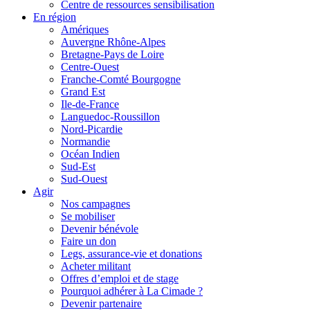
Centre de ressources sensibilisation
En région
Amériques
Auvergne Rhône-Alpes
Bretagne-Pays de Loire
Centre-Ouest
Franche-Comté Bourgogne
Grand Est
Ile-de-France
Languedoc-Roussillon
Nord-Picardie
Normandie
Océan Indien
Sud-Est
Sud-Ouest
Agir
Nos campagnes
Se mobiliser
Devenir bénévole
Faire un don
Legs, assurance-vie et donations
Acheter militant
Offres d’emploi et de stage
Pourquoi adhérer à La Cimade ?
Devenir partenaire