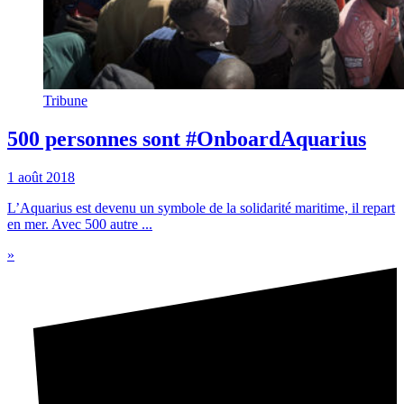
Tribune
500 personnes sont #OnboardAquarius
1 août 2018
L’Aquarius est devenu un symbole de la solidarité maritime, il repart
en mer. Avec 500 autre ...
»