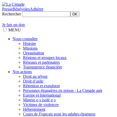
Presse
Bénévoles
Adhérer
Rechercher
OK
Je fais un don
MENU
Nous connaître
Histoire
Missions
Organisation
Régions et groupes locaux
Réseaux et partenaires
Transparence financière
Nos actions
Droit au séjour
Droit d’asile
Rétention et expulsion
Personnes étrangères en prison : La Cimade agit
Europe et International
Mineur·e·s isolé·e·s
Victimes de violences
Hébergement
Cours de Français pour les adultes étrangers