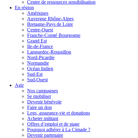
Centre de ressources sensibilisation
En région
Amériques
Auvergne Rhône-Alpes
Bretagne-Pays de Loire
Centre-Ouest
Franche-Comté Bourgogne
Grand Est
Ile-de-France
Languedoc-Roussillon
Nord-Picardie
Normandie
Océan Indien
Sud-Est
Sud-Ouest
Agir
Nos campagnes
Se mobiliser
Devenir bénévole
Faire un don
Legs, assurance-vie et donations
Acheter militant
Offres d’emploi et de stage
Pourquoi adhérer à La Cimade ?
Devenir partenaire