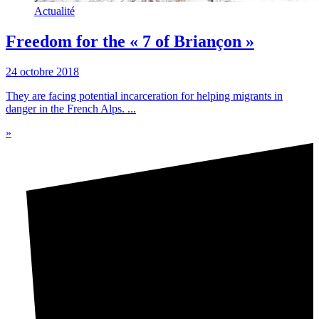
Actualité
Freedom for the « 7 of Briançon »
24 octobre 2018
They are facing potential incarceration for helping migrants in
danger in the French Alps. ...
»