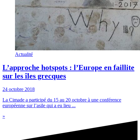
Actualité
L’approche hotspots : l’Europe en faillite
sur les îles grecques
24 octobre 2018
La Cimade a participé du 15 au 20 octobre à une conférence
européenne sur l’asile qui a eu lieu ...
»