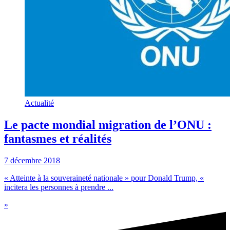
Actualité
Le pacte mondial migration de l’ONU :
fantasmes et réalités
7 décembre 2018
« Atteinte à la souveraineté nationale » pour Donald Trump, «
incitera les personnes à prendre ...
»