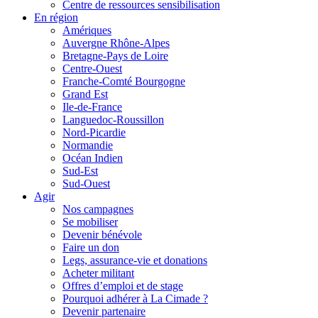
Centre de ressources sensibilisation
En région
Amériques
Auvergne Rhône-Alpes
Bretagne-Pays de Loire
Centre-Ouest
Franche-Comté Bourgogne
Grand Est
Ile-de-France
Languedoc-Roussillon
Nord-Picardie
Normandie
Océan Indien
Sud-Est
Sud-Ouest
Agir
Nos campagnes
Se mobiliser
Devenir bénévole
Faire un don
Legs, assurance-vie et donations
Acheter militant
Offres d’emploi et de stage
Pourquoi adhérer à La Cimade ?
Devenir partenaire