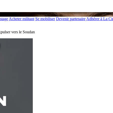
 stage
Acheter militant
Se mobiliser
Devenir partenaire
Adhérer à La C
expulser vers le Soudan