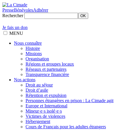
Presse
Bénévoles
Adhérer
Rechercher
OK
Je fais un don
MENU
Nous connaître
Histoire
Missions
Organisation
Régions et groupes locaux
Réseaux et partenaires
Transparence financière
Nos actions
Droit au séjour
Droit d’asile
Rétention et expulsion
Personnes étrangères en prison : La Cimade agit
Europe et International
Mineur·e·s isolé·e·s
Victimes de violences
Hébergement
Cours de Français pour les adultes étrangers