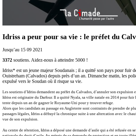
Idriss a peur pour sa vie : le préfet du Ca
Jusqu’au 15 09 2021
3372
soutiens. Aidez-nous à atteindre
5000
!
Idriss* est un jeune majeur Soudanais ; il a quitté son pays pour fuir
Ouistreham (Calvados) depuis près d’un an. Dimanche matin, les policie
expulsé vers le Soudan où il risque sa vie.
Les soutiens d’Idriss demandent au préfet du Calvados, d’annuler son expulsion et
Idriss est originaire du Darfour. Il a quitté Nyala, sa ville natale en 2014 pour fuir 
tente depuis un an de gagner le Royaume-Uni pour y trouver refuge.
Alors que les candidats au passage en Angleterre sont contraints de prendre de plu
passages légales, Idriss a défrayé la chronique suite à une altercation avec le chauf
vue de son expulsion.
Au centre de rétention, Idriss a déposé une demande d’asile qui a été refusée en s
nationale du droit d’asile. Au mépris de sa demande de protection et en toute illé