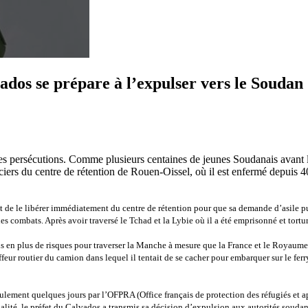
lvados se prépare à l’expulser vers le Soudan
 des persécutions. Comme plusieurs centaines de jeunes Soudanais avant l
rs du centre de rétention de Rouen-Oissel, où il est enfermé depuis 40 
 de le libérer immédiatement du centre de rétention pour que sa demande d’asile pui
les combats. Après avoir traversé le Tchad et la Lybie où il a été emprisonné et torturé
s en plus de risques pour traverser la Manche à mesure que la France et le Royaume-U
feur routier du camion dans lequel il tentait de se cacher pour embarquer sur le ferry.
eulement quelques jours par l’OFPRA (Office français de protection des réfugiés et 
galité, le préfet du Calvados a transmis sa décision d’expulsion aux autorités soudan