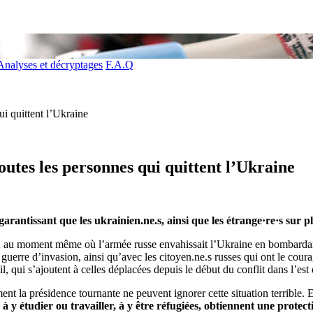
Analyses et décryptages
F.A.Q
i quittent l’Ukraine
tes les personnes qui quittent l’Ukraine
garantissant que les ukrainien.ne.s, ainsi que les étrange·re·s sur 
22 au moment même où l’armée russe envahissait l’Ukraine en bombardan
 guerre d’invasion, ainsi qu’avec les citoyen.ne.s russes qui ont le cou
, qui s’ajoutent à celles déplacées depuis le début du conflit dans l’es
t la présidence tournante ne peuvent ignorer cette situation terrible. El
x à y étudier ou travailler, à y être réfugiées, obtiennent une prote