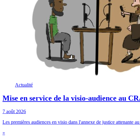
Actualité
Mise en service de la visio-audience au 
7 août 2026
Les premières audiences en visio dans l'annexe de justice attenante au c
»