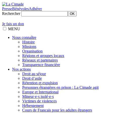
Presse
Bénévoles
Adhérer
Rechercher
OK
Je fais un don
MENU
Nous connaître
Histoire
Missions
Organisation
Régions et groupes locaux
Réseaux et partenaires
Transparence financière
Nos actions
Droit au séjour
Droit d’asile
Rétention et expulsion
Personnes étrangères en prison : La Cimade agit
Europe et International
Mineur·e·s isolé·e·s
Victimes de violences
Hébergement
Cours de Français pour les adultes étrangers