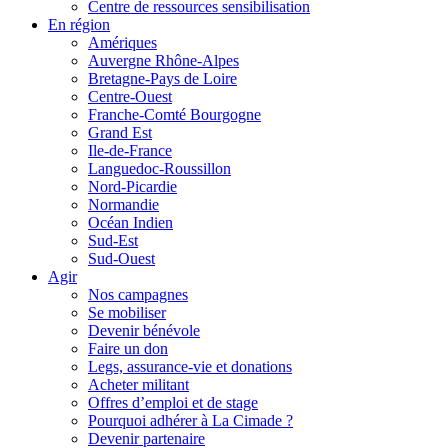
Centre de ressources sensibilisation
En région
Amériques
Auvergne Rhône-Alpes
Bretagne-Pays de Loire
Centre-Ouest
Franche-Comté Bourgogne
Grand Est
Ile-de-France
Languedoc-Roussillon
Nord-Picardie
Normandie
Océan Indien
Sud-Est
Sud-Ouest
Agir
Nos campagnes
Se mobiliser
Devenir bénévole
Faire un don
Legs, assurance-vie et donations
Acheter militant
Offres d’emploi et de stage
Pourquoi adhérer à La Cimade ?
Devenir partenaire