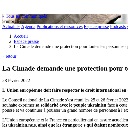
« Tous les communiqués
S'informer
Actualités
Agenda
Publications et ressources
Espace presse
Podcasts
Accueil
Espace presse
La Cimade demande une protection pour toutes les personnes qu
» retour
La Cimade demande une protection pour tou
28 février 2022
L’Union européenne doit faire respecter le droit international en 
Le Conseil national de La Cimade s’est réuni les 25 et 26 février 20
souhaite exprimer
sa solidarité avec le peuple ukrainien
face à cette
pousse et va continuer à pousser un grand nombre de personnes à l’exil
L’Union européenne et la France en particulier qui en assure actuellemen
les ukrainien.ne.s, ainsi que les étrange·re·s qui étaient nombreu