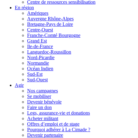
Centre de ressources sensibilisation
En région
Amériques
Auvergne Rhône-Alpes
Bretagne-Pays de Loire
Centre-Ouest
Franche-Comté Bourgogne
Grand Est
Ile-de-France
Languedoc-Roussillon
Nord-Picardie
Normandie
Océan Indien
Sud-Est
Sud-Ouest
Agir
Nos campagnes
Se mobiliser
Devenir bénévole
Faire un don
Legs, assurance-vie et donations
Acheter militant
Offres d’emploi et de stage
Pourquoi adhérer à La Cimade ?
Devenir partenaire