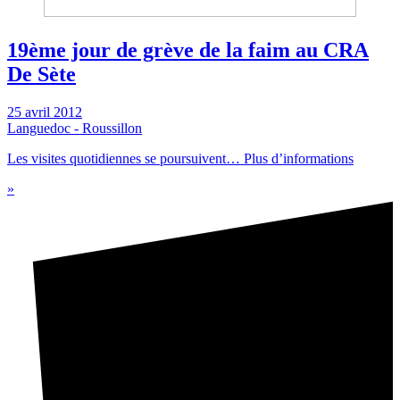
19ème jour de grève de la faim au CRA
De Sète
25 avril 2012
Languedoc - Roussillon
Les visites quotidiennes se poursuivent… Plus d’informations
»