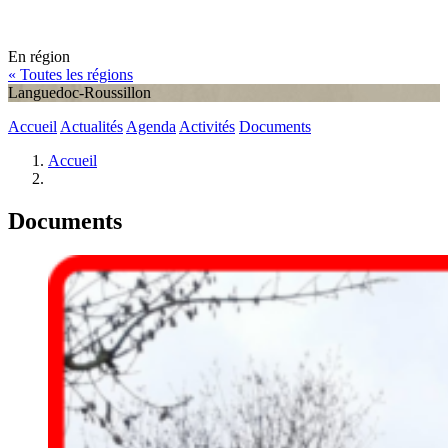
En région
« Toutes les régions
Languedoc-Roussillon
Accueil
Actualités
Agenda
Activités
Documents
Accueil
Documents