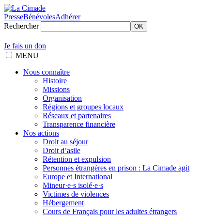
Presse
Bénévoles
Adhérer
Rechercher
OK
Je fais un don
MENU
Nous connaître
Histoire
Missions
Organisation
Régions et groupes locaux
Réseaux et partenaires
Transparence financière
Nos actions
Droit au séjour
Droit d’asile
Rétention et expulsion
Personnes étrangères en prison : La Cimade agit
Europe et International
Mineur·e·s isolé·e·s
Victimes de violences
Hébergement
Cours de Français pour les adultes étrangers