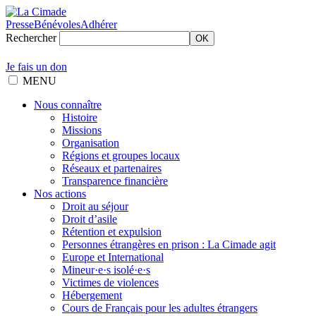
Presse
Bénévoles
Adhérer
Rechercher
OK
Je fais un don
MENU
Nous connaître
Histoire
Missions
Organisation
Régions et groupes locaux
Réseaux et partenaires
Transparence financière
Nos actions
Droit au séjour
Droit d’asile
Rétention et expulsion
Personnes étrangères en prison : La Cimade agit
Europe et International
Mineur·e·s isolé·e·s
Victimes de violences
Hébergement
Cours de Français pour les adultes étrangers