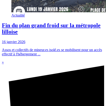
Actualité
Fin du plan grand froid sur la métropole
lilloise
16 janvier 2026
Assos et collectifs de mineur.es isolé.es se mobilisent pour un accès
effectif à l'hébergement ...
»