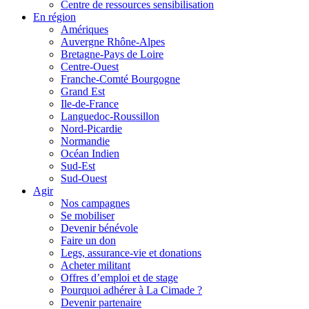
Centre de ressources sensibilisation
En région
Amériques
Auvergne Rhône-Alpes
Bretagne-Pays de Loire
Centre-Ouest
Franche-Comté Bourgogne
Grand Est
Ile-de-France
Languedoc-Roussillon
Nord-Picardie
Normandie
Océan Indien
Sud-Est
Sud-Ouest
Agir
Nos campagnes
Se mobiliser
Devenir bénévole
Faire un don
Legs, assurance-vie et donations
Acheter militant
Offres d’emploi et de stage
Pourquoi adhérer à La Cimade ?
Devenir partenaire