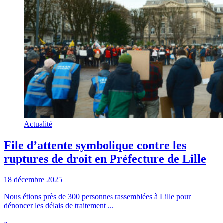
Actualité
File d’attente symbolique contre les
ruptures de droit en Préfecture de Lille
18 décembre 2025
Nous étions près de 300 personnes rassemblées à Lille pour
dénoncer les délais de traitement ...
»