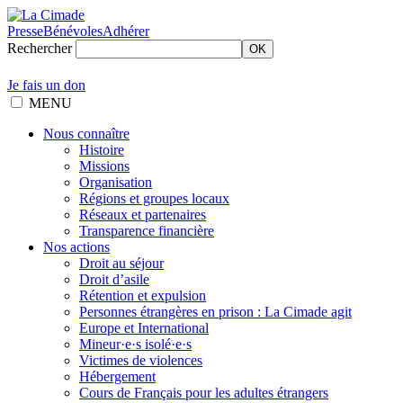
Presse
Bénévoles
Adhérer
Rechercher
OK
Je fais un don
MENU
Nous connaître
Histoire
Missions
Organisation
Régions et groupes locaux
Réseaux et partenaires
Transparence financière
Nos actions
Droit au séjour
Droit d’asile
Rétention et expulsion
Personnes étrangères en prison : La Cimade agit
Europe et International
Mineur·e·s isolé·e·s
Victimes de violences
Hébergement
Cours de Français pour les adultes étrangers