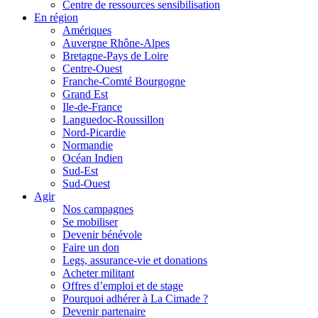
Centre de ressources sensibilisation
En région
Amériques
Auvergne Rhône-Alpes
Bretagne-Pays de Loire
Centre-Ouest
Franche-Comté Bourgogne
Grand Est
Ile-de-France
Languedoc-Roussillon
Nord-Picardie
Normandie
Océan Indien
Sud-Est
Sud-Ouest
Agir
Nos campagnes
Se mobiliser
Devenir bénévole
Faire un don
Legs, assurance-vie et donations
Acheter militant
Offres d’emploi et de stage
Pourquoi adhérer à La Cimade ?
Devenir partenaire