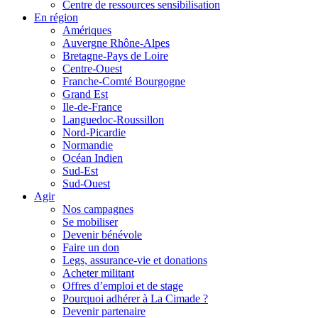
Centre de ressources sensibilisation
En région
Amériques
Auvergne Rhône-Alpes
Bretagne-Pays de Loire
Centre-Ouest
Franche-Comté Bourgogne
Grand Est
Ile-de-France
Languedoc-Roussillon
Nord-Picardie
Normandie
Océan Indien
Sud-Est
Sud-Ouest
Agir
Nos campagnes
Se mobiliser
Devenir bénévole
Faire un don
Legs, assurance-vie et donations
Acheter militant
Offres d’emploi et de stage
Pourquoi adhérer à La Cimade ?
Devenir partenaire