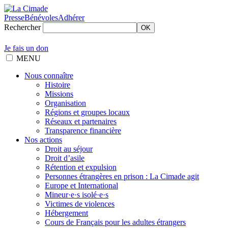
Presse
Bénévoles
Adhérer
Rechercher
OK
Je fais un don
MENU
Nous connaître
Histoire
Missions
Organisation
Régions et groupes locaux
Réseaux et partenaires
Transparence financière
Nos actions
Droit au séjour
Droit d’asile
Rétention et expulsion
Personnes étrangères en prison : La Cimade agit
Europe et International
Mineur·e·s isolé·e·s
Victimes de violences
Hébergement
Cours de Français pour les adultes étrangers