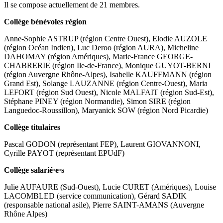
Il se compose actuellement de 21 membres.
Collège bénévoles région
Anne-Sophie ASTRUP (région Centre Ouest), Elodie AUZOLE
(région Océan Indien), Luc Deroo (région AURA), Micheline
DAHOMAY (région Amériques), Marie-France GEORGE-
CHABRERIE (région Ile-de-France), Monique GUYOT-BERNI
(région Auvergne Rhône-Alpes), Isabelle KAUFFMANN (région
Grand Est), Solange LAUZANNE (région Centre-Ouest), Maria
LEFORT (région Sud Ouest), Nicole MALFAIT (région Sud-Est),
Stéphane PINEY (région Normandie), Simon SIRE (région
Languedoc-Roussillon), Maryanick SOW (région Nord Picardie)
Collège titulaires
Pascal GODON (représentant FEP), Laurent GIOVANNONI,
Cyrille PAYOT (représentant EPUdF)
Collège salarié·e·s
Julie AUFAURE (Sud-Ouest), Lucie CURET (Amériques), Louise
LACOMBLED (service communication), Gérard SADIK
(responsable national asile), Pierre SAINT-AMANS (Auvergne
Rhône Alpes)