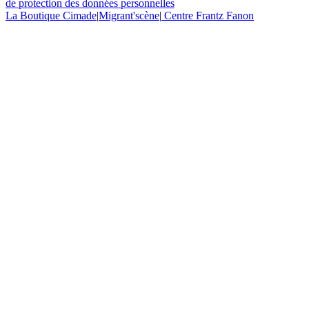
de protection des données personnelles
La Boutique Cimade
|
Migrant'scène
|
Centre Frantz Fanon