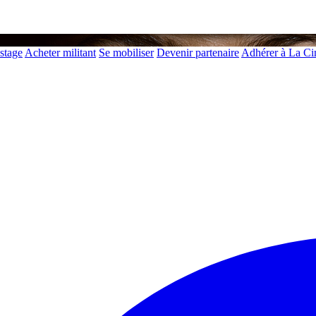
 stage
Acheter militant
Se mobiliser
Devenir partenaire
Adhérer à La C