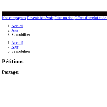
Agir
Nos campagnes
Devenir bénévole
Faire un don
Offres d'emploi et de
Accueil
Agir
Se mobiliser
Accueil
Agir
Se mobiliser
Pétitions
Partager