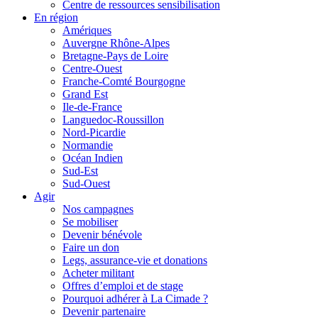
Centre de ressources sensibilisation
En région
Amériques
Auvergne Rhône-Alpes
Bretagne-Pays de Loire
Centre-Ouest
Franche-Comté Bourgogne
Grand Est
Ile-de-France
Languedoc-Roussillon
Nord-Picardie
Normandie
Océan Indien
Sud-Est
Sud-Ouest
Agir
Nos campagnes
Se mobiliser
Devenir bénévole
Faire un don
Legs, assurance-vie et donations
Acheter militant
Offres d’emploi et de stage
Pourquoi adhérer à La Cimade ?
Devenir partenaire