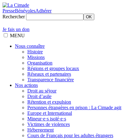
Presse
Bénévoles
Adhérer
Rechercher
OK
Je fais un don
MENU
Nous connaître
Histoire
Missions
Organisation
Régions et groupes locaux
Réseaux et partenaires
Transparence financière
Nos actions
Droit au séjour
Droit d’asile
Rétention et expulsion
Personnes étrangères en prison : La Cimade agit
Europe et International
Mineur·e·s isolé·e·s
Victimes de violences
Hébergement
Cours de Français pour les adultes étrangers