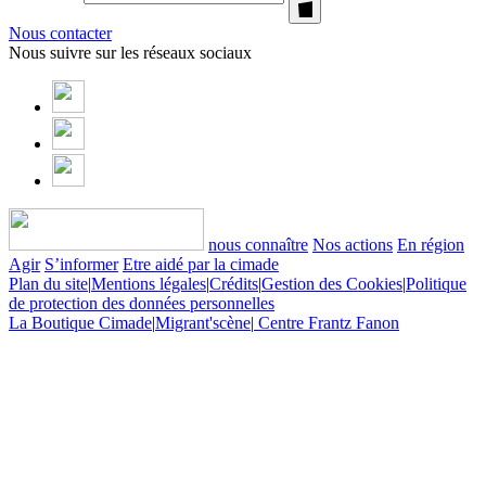
Nous contacter
Nous suivre sur les réseaux sociaux
nous connaître
Nos actions
En région
Agir
S’informer
Etre aidé par la cimade
Plan du site
|
Mentions légales
|
Crédits
|
Gestion des Cookies
|
Politique
de protection des données personnelles
La Boutique Cimade
|
Migrant'scène
|
Centre Frantz Fanon