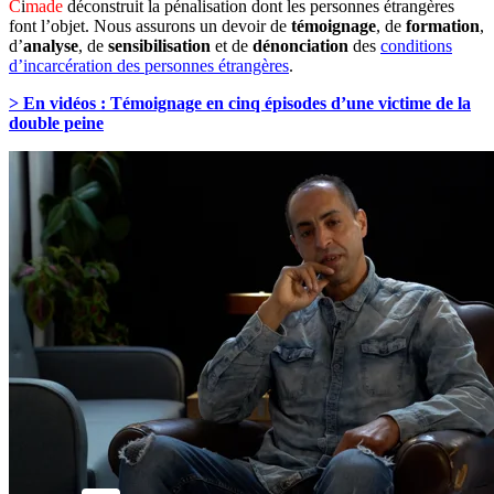
C
i
made
déconstruit la pénalisation dont les personnes étrangères
font l’objet. Nous assurons un devoir de
témoignage
, de
formation
,
d’
analyse
, de
sensibilisation
et de
dénonciation
des
conditions
d’incarcération des personnes étrangères
.
>
En vidéos : Témoignage en cinq épisodes d’une victime de la
double peine