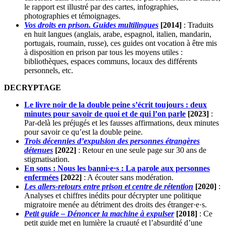
le rapport est illustré par des cartes, infographies,
photographies et témoignages.
Vos droits en prison. Guides multilingues
[2014]
: Traduits
en huit langues (anglais, arabe, espagnol, italien, mandarin,
portugais, roumain, russe), ces guides ont vocation à être mis
à disposition en prison par tous les moyens utiles :
bibliothèques, espaces communs, locaux des différents
personnels, etc.
DECRYPTAGE
Le livre noir de la double peine s’écrit toujours : deux
minutes pour savoir de quoi et de qui l’on parle
[2023]
:
Par-delà les préjugés et les fausses affirmations, deux minutes
pour savoir ce qu’est la double peine.
Trois décennies d’expulsion des personnes étrangères
détenues
[2022]
: Retour en une seule page sur 30 ans de
stigmatisation.
En sons : Nous les banni·e·s : La parole aux personnes
enfermées
[2022]
: A écouter sans modération.
Les allers-retours entre prison et centre de rétention
[2020]
:
Analyses et chiffres inédits pour décrypter une politique
migratoire menée au détriment des droits des étranger·e·s.
Petit guide – Dénoncer la machine à expulser
[2018]
: Ce
petit guide met en lumière la cruauté et l’absurdité d’une