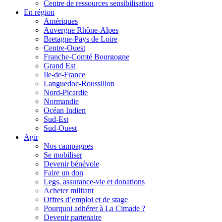
Centre de ressources sensibilisation
En région
Amériques
Auvergne Rhône-Alpes
Bretagne-Pays de Loire
Centre-Ouest
Franche-Comté Bourgogne
Grand Est
Ile-de-France
Languedoc-Roussillon
Nord-Picardie
Normandie
Océan Indien
Sud-Est
Sud-Ouest
Agir
Nos campagnes
Se mobiliser
Devenir bénévole
Faire un don
Legs, assurance-vie et donations
Acheter militant
Offres d’emploi et de stage
Pourquoi adhérer à La Cimade ?
Devenir partenaire