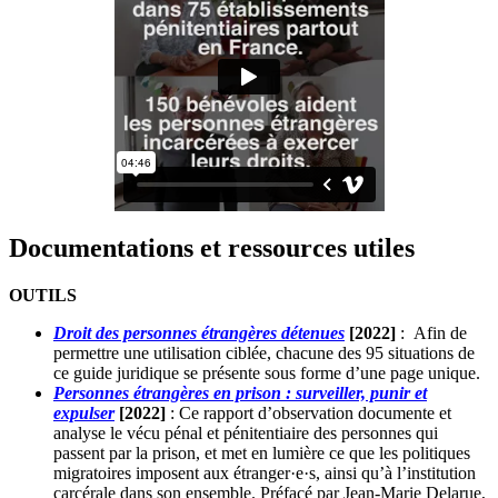
Documentations et ressources utiles
OUTILS
Droit des personnes étrangères détenues
[2022]
:
Afin de
permettre une
utilisation ciblée
, chacune des
95 situations de
ce guide juridique
se présente sous forme d’une page unique.
Personnes étrangères en prison : surveiller, punir et
expulser
[2022]
: Ce rapport d’observation documente et
analyse le vécu pénal et pénitentiaire des personnes qui
passent par la prison, et met en lumière ce que les politiques
migratoires imposent aux étranger·e·s, ainsi qu’à l’institution
carcérale dans son ensemble. Préfacé par Jean-Marie Delarue,