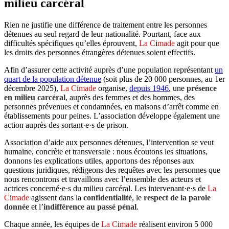
milieu carcéral
Rien ne justifie une différence de traitement entre les personnes
détenues au seul regard de leur nationalité. Pourtant, face aux
difficultés spécifiques qu’elles éprouvent,
La C
i
made
agit pour que
les droits des personnes étrangères détenues soient effectifs.
Afin d’assurer cette activité auprès d’une population représentant
un
quart de la population détenue
(soit plus de 20 000 personnes, au 1er
décembre 2025),
La C
i
made
organise,
depuis 1946
, une
présence
en milieu carcéral
, auprès des femmes et des hommes, des
personnes prévenues et condamnées, en maisons d’arrêt comme en
établissements pour peines. L’association développe également une
action auprès des sortant·e·s de prison.
Association d’aide aux personnes détenues, l’intervention se veut
humaine, concrète et transversale : nous écoutons les situations,
donnons les explications utiles, apportons des réponses aux
questions juridiques, rédigeons des requêtes avec les personnes que
nous rencontrons et travaillons avec l’ensemble des acteurs et
actrices concerné·e·s du milieu carcéral. Les intervenant·e·s de
La
C
i
made
agissent dans la
confidentialité
, le
respect
de la parole
donnée
et l’
indifférence au passé pénal
.
Chaque année, les équipes de
La C
i
made
réalisent environ 5 000