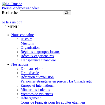
Presse
Bénévoles
Adhérer
Rechercher
OK
Je fais un don
MENU
Nous connaître
Histoire
Missions
Organisation
Régions et groupes locaux
Réseaux et partenaires
Transparence financière
Nos actions
Droit au séjour
Droit d’asile
Rétention et expulsion
Personnes étrangères en prison : La Cimade agit
Europe et International
Mineur·e·s isolé·e·s
Victimes de violences
Hébergement
Cours de Français pour les adultes étrangers