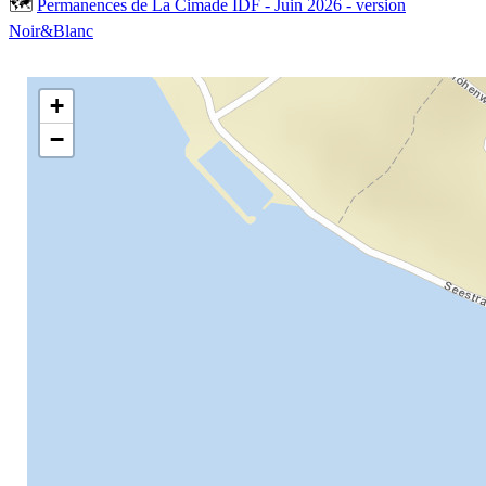
🗺
Permanences de La Cimade IDF - Juin 2026 - version
Noir&Blanc
+
−