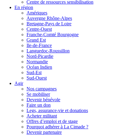
Centre de ressources sensibilisation
En région
Amériques
Auvergne Rhône-Alpes
Bretagne-Pays de Loire
Centre-Ouest
Franche-Comté Bourgogne
Grand Est
Ile-de-France
Languedoc-Roussillon
Nord-Picardie
Normandie
Océan Indien
Sud-Est
Sud-Ouest
Agir
Nos campagnes
Se mobiliser
Devenir bénévole
Faire un don
Legs, assurance-vie et donations
Acheter militant
Offres d’emploi et de stage
Pourquoi adhérer à La Cimade ?
Devenir partenaire