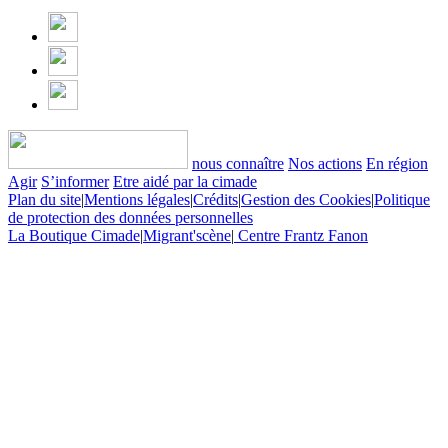
nous connaître
Nos actions
En région
Agir
S’informer
Etre aidé par la cimade
Plan du site
|
Mentions légales
|
Crédits
|
Gestion des Cookies
|
Politique
de protection des données personnelles
La Boutique Cimade
|
Migrant'scène
|
Centre Frantz Fanon