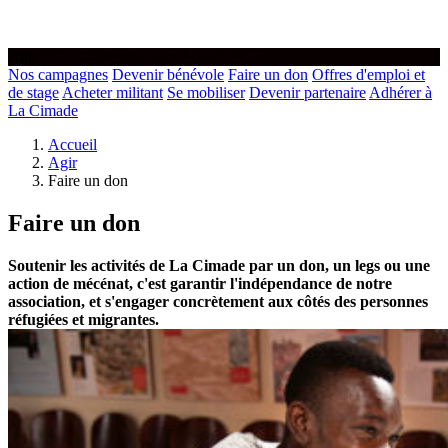
Agir
Nos campagnes
Devenir bénévole
Faire un don
Offres d'emploi et
de stage
Acheter militant
Se mobiliser
Devenir partenaire
Adhérer à
La Cimade
Accueil
Agir
Faire un don
Faire un don
Soutenir les activités de La Cimade par un don, un legs ou une
action de mécénat, c'est garantir l'indépendance de notre
association, et s'engager concrètement aux côtés des personnes
réfugiées et migrantes.