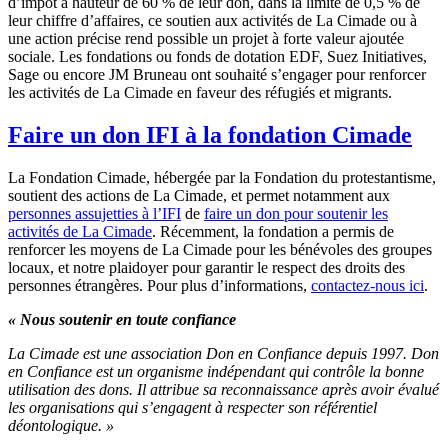
d’impôt à hauteur de 60 % de leur don, dans la limite de 0,5 % de
leur chiffre d’affaires, ce soutien aux activités de La Cimade ou à
une action précise rend possible un projet à forte valeur ajoutée
sociale. Les fondations ou fonds de dotation EDF, Suez Initiatives,
Sage ou encore JM Bruneau ont souhaité s’engager pour renforcer
les activités de La Cimade en faveur des réfugiés et migrants.
Faire un don IFI à la fondation Cimade
La Fondation Cimade, hébergée par la Fondation du protestantisme,
soutient des actions de La Cimade, et permet notamment aux
personnes assujetties à l’IFI
de
faire un don pour soutenir les
activités de La Cimade
. Récemment, la fondation a permis de
renforcer les moyens de La Cimade pour les bénévoles des groupes
locaux, et notre plaidoyer pour garantir le respect des droits des
personnes étrangères. Pour plus d’informations,
contactez-nous ici
.
« Nous soutenir en toute confiance
La Cimade est une association Don en Confiance depuis 1997. Don
en Confiance est un organisme indépendant qui contrôle la bonne
utilisation des dons. Il attribue sa reconnaissance après avoir évalué
les organisations qui s’engagent à respecter son référentiel
déontologique. »