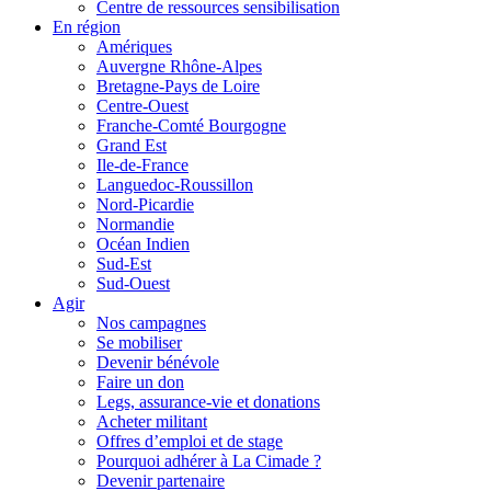
Centre de ressources sensibilisation
En région
Amériques
Auvergne Rhône-Alpes
Bretagne-Pays de Loire
Centre-Ouest
Franche-Comté Bourgogne
Grand Est
Ile-de-France
Languedoc-Roussillon
Nord-Picardie
Normandie
Océan Indien
Sud-Est
Sud-Ouest
Agir
Nos campagnes
Se mobiliser
Devenir bénévole
Faire un don
Legs, assurance-vie et donations
Acheter militant
Offres d’emploi et de stage
Pourquoi adhérer à La Cimade ?
Devenir partenaire