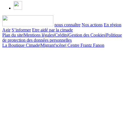
nous connaître
Nos actions
En région
Agir
S’informer
Etre aidé par la cimade
Plan du site
|
Mentions légales
|
Crédits
|
Gestion des Cookies
|
Politique
de protection des données personnelles
La Boutique Cimade
|
Migrant'scène
|
Centre Frantz Fanon