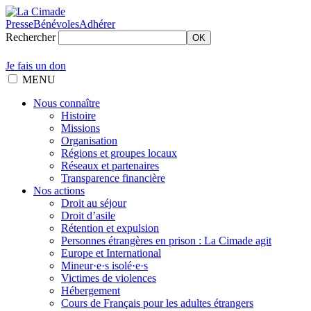
Presse
Bénévoles
Adhérer
Rechercher
OK
Je fais un don
MENU
Nous connaître
Histoire
Missions
Organisation
Régions et groupes locaux
Réseaux et partenaires
Transparence financière
Nos actions
Droit au séjour
Droit d’asile
Rétention et expulsion
Personnes étrangères en prison : La Cimade agit
Europe et International
Mineur·e·s isolé·e·s
Victimes de violences
Hébergement
Cours de Français pour les adultes étrangers