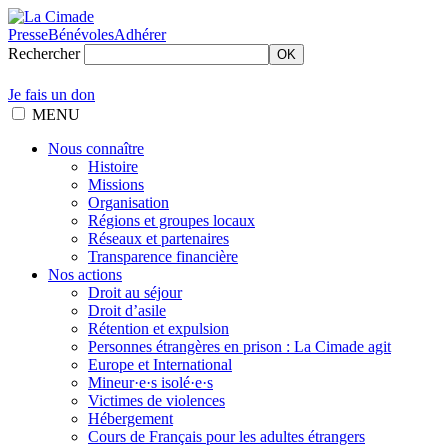
Presse
Bénévoles
Adhérer
Rechercher
OK
Je fais un don
MENU
Nous connaître
Histoire
Missions
Organisation
Régions et groupes locaux
Réseaux et partenaires
Transparence financière
Nos actions
Droit au séjour
Droit d’asile
Rétention et expulsion
Personnes étrangères en prison : La Cimade agit
Europe et International
Mineur·e·s isolé·e·s
Victimes de violences
Hébergement
Cours de Français pour les adultes étrangers