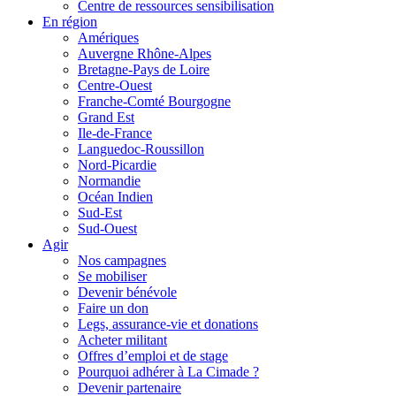
Centre de ressources sensibilisation
En région
Amériques
Auvergne Rhône-Alpes
Bretagne-Pays de Loire
Centre-Ouest
Franche-Comté Bourgogne
Grand Est
Ile-de-France
Languedoc-Roussillon
Nord-Picardie
Normandie
Océan Indien
Sud-Est
Sud-Ouest
Agir
Nos campagnes
Se mobiliser
Devenir bénévole
Faire un don
Legs, assurance-vie et donations
Acheter militant
Offres d’emploi et de stage
Pourquoi adhérer à La Cimade ?
Devenir partenaire