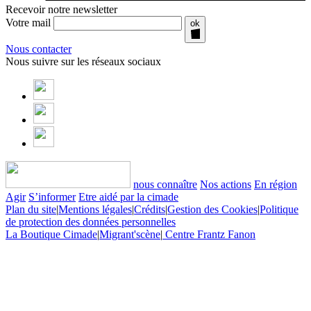
Recevoir notre newsletter
Votre mail
ok
Nous contacter
Nous suivre sur les réseaux sociaux
nous connaître
Nos actions
En région
Agir
S’informer
Etre aidé par la cimade
Plan du site
|
Mentions légales
|
Crédits
|
Gestion des Cookies
|
Politique
de protection des données personnelles
La Boutique Cimade
|
Migrant'scène
|
Centre Frantz Fanon