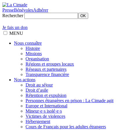
Presse
Bénévoles
Adhérer
Rechercher
OK
Je fais un don
MENU
Nous connaître
Histoire
Missions
Organisation
Régions et groupes locaux
Réseaux et partenaires
Transparence financière
Nos actions
Droit au séjour
Droit d’asile
Rétention et expulsion
Personnes étrangères en prison : La Cimade agit
Europe et International
Mineur·e·s isolé·e·s
Victimes de violences
Hébergement
Cours de Français pour les adultes étrangers