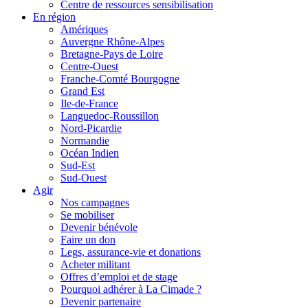
Centre de ressources sensibilisation
En région
Amériques
Auvergne Rhône-Alpes
Bretagne-Pays de Loire
Centre-Ouest
Franche-Comté Bourgogne
Grand Est
Ile-de-France
Languedoc-Roussillon
Nord-Picardie
Normandie
Océan Indien
Sud-Est
Sud-Ouest
Agir
Nos campagnes
Se mobiliser
Devenir bénévole
Faire un don
Legs, assurance-vie et donations
Acheter militant
Offres d’emploi et de stage
Pourquoi adhérer à La Cimade ?
Devenir partenaire