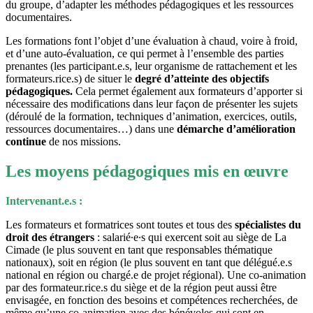
du groupe, d’adapter les méthodes pédagogiques et les ressources
documentaires.
Les formations font l’objet d’une évaluation à chaud, voire à froid,
et d’une auto-évaluation, ce qui permet à l’ensemble des parties
prenantes (les participant.e.s, leur organisme de rattachement et les
formateurs.rice.s) de situer le
degré d’atteinte des objectifs
pédagogiques.
Cela permet également aux formateurs d’apporter si
nécessaire des modifications dans leur façon de présenter les sujets
(déroulé de la formation, techniques d’animation, exercices, outils,
ressources documentaires…) dans une
démarche d’amélioration
continue
de nos missions.
Les moyens pédagogiques mis en œuvre
Intervenant.e.s :
Les formateurs et formatrices sont toutes et tous des
spécialistes du
droit des étrangers
: salarié∙e∙s qui exercent soit au siège de La
Cimade (le plus souvent en tant que responsables thématique
nationaux), soit en région (le plus souvent en tant que délégué.e.s
national en région ou chargé.e de projet régional). Une co-animation
par des formateur.rice.s du siège et de la région peut aussi être
envisagée, en fonction des besoins et compétences recherchées, de
même qu’une co-animation avec des bénévoles qui sont en