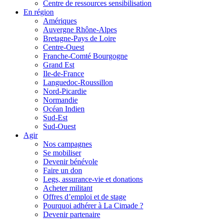
Centre de ressources sensibilisation
En région
Amériques
Auvergne Rhône-Alpes
Bretagne-Pays de Loire
Centre-Ouest
Franche-Comté Bourgogne
Grand Est
Ile-de-France
Languedoc-Roussillon
Nord-Picardie
Normandie
Océan Indien
Sud-Est
Sud-Ouest
Agir
Nos campagnes
Se mobiliser
Devenir bénévole
Faire un don
Legs, assurance-vie et donations
Acheter militant
Offres d’emploi et de stage
Pourquoi adhérer à La Cimade ?
Devenir partenaire