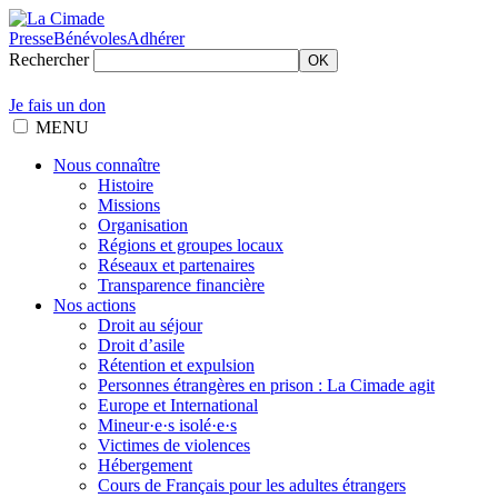
Presse
Bénévoles
Adhérer
Rechercher
OK
Je fais un don
MENU
Nous connaître
Histoire
Missions
Organisation
Régions et groupes locaux
Réseaux et partenaires
Transparence financière
Nos actions
Droit au séjour
Droit d’asile
Rétention et expulsion
Personnes étrangères en prison : La Cimade agit
Europe et International
Mineur·e·s isolé·e·s
Victimes de violences
Hébergement
Cours de Français pour les adultes étrangers