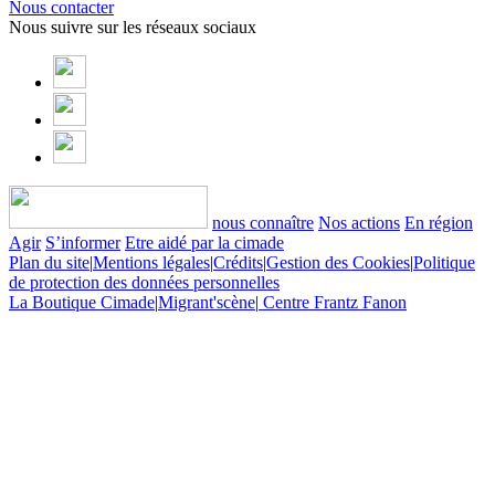
Nous contacter
Nous suivre sur les réseaux sociaux
nous connaître
Nos actions
En région
Agir
S’informer
Etre aidé par la cimade
Plan du site
|
Mentions légales
|
Crédits
|
Gestion des Cookies
|
Politique
de protection des données personnelles
La Boutique Cimade
|
Migrant'scène
|
Centre Frantz Fanon