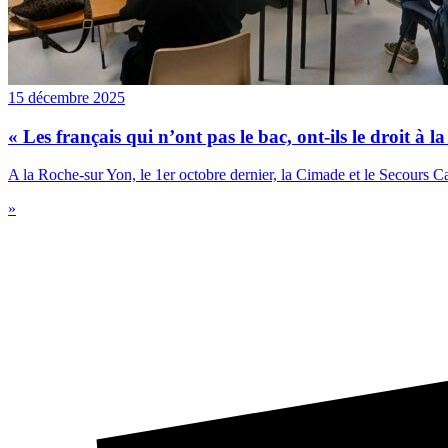
15 décembre 2025
« Les français qui n’ont pas le bac, ont-ils le droit à l
A la Roche-sur Yon, le 1er octobre dernier, la Cimade et le Secours Ca
»