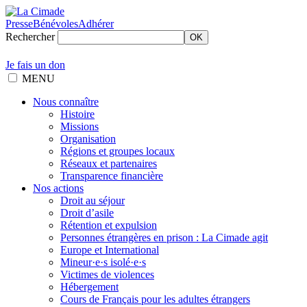
Presse
Bénévoles
Adhérer
Rechercher
OK
Je fais un don
MENU
Nous connaître
Histoire
Missions
Organisation
Régions et groupes locaux
Réseaux et partenaires
Transparence financière
Nos actions
Droit au séjour
Droit d’asile
Rétention et expulsion
Personnes étrangères en prison : La Cimade agit
Europe et International
Mineur·e·s isolé·e·s
Victimes de violences
Hébergement
Cours de Français pour les adultes étrangers