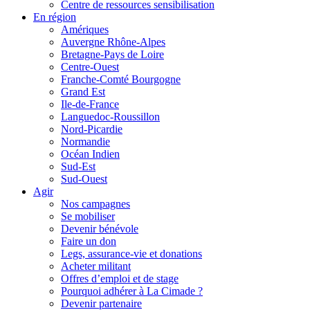
Centre de ressources sensibilisation
En région
Amériques
Auvergne Rhône-Alpes
Bretagne-Pays de Loire
Centre-Ouest
Franche-Comté Bourgogne
Grand Est
Ile-de-France
Languedoc-Roussillon
Nord-Picardie
Normandie
Océan Indien
Sud-Est
Sud-Ouest
Agir
Nos campagnes
Se mobiliser
Devenir bénévole
Faire un don
Legs, assurance-vie et donations
Acheter militant
Offres d’emploi et de stage
Pourquoi adhérer à La Cimade ?
Devenir partenaire