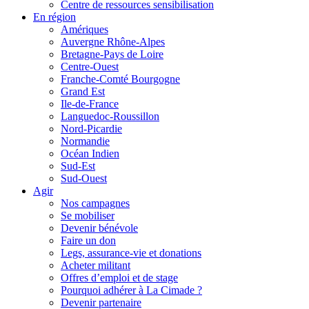
Centre de ressources sensibilisation
En région
Amériques
Auvergne Rhône-Alpes
Bretagne-Pays de Loire
Centre-Ouest
Franche-Comté Bourgogne
Grand Est
Ile-de-France
Languedoc-Roussillon
Nord-Picardie
Normandie
Océan Indien
Sud-Est
Sud-Ouest
Agir
Nos campagnes
Se mobiliser
Devenir bénévole
Faire un don
Legs, assurance-vie et donations
Acheter militant
Offres d’emploi et de stage
Pourquoi adhérer à La Cimade ?
Devenir partenaire