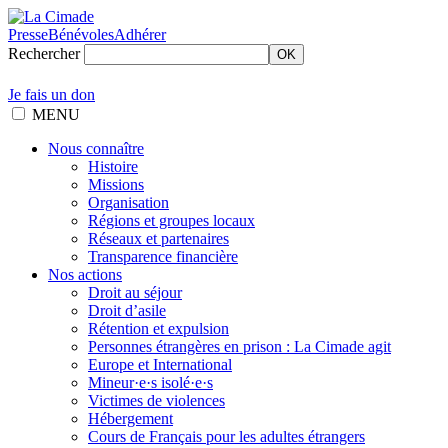
Presse
Bénévoles
Adhérer
Rechercher
OK
Je fais un don
MENU
Nous connaître
Histoire
Missions
Organisation
Régions et groupes locaux
Réseaux et partenaires
Transparence financière
Nos actions
Droit au séjour
Droit d’asile
Rétention et expulsion
Personnes étrangères en prison : La Cimade agit
Europe et International
Mineur·e·s isolé·e·s
Victimes de violences
Hébergement
Cours de Français pour les adultes étrangers