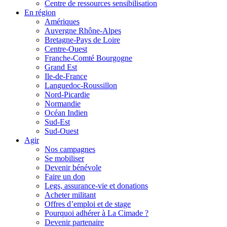
Centre de ressources sensibilisation
En région
Amériques
Auvergne Rhône-Alpes
Bretagne-Pays de Loire
Centre-Ouest
Franche-Comté Bourgogne
Grand Est
Ile-de-France
Languedoc-Roussillon
Nord-Picardie
Normandie
Océan Indien
Sud-Est
Sud-Ouest
Agir
Nos campagnes
Se mobiliser
Devenir bénévole
Faire un don
Legs, assurance-vie et donations
Acheter militant
Offres d’emploi et de stage
Pourquoi adhérer à La Cimade ?
Devenir partenaire