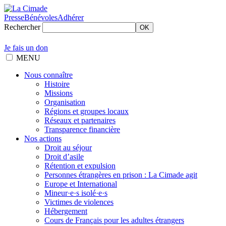
Presse
Bénévoles
Adhérer
Rechercher
OK
Je fais un don
MENU
Nous connaître
Histoire
Missions
Organisation
Régions et groupes locaux
Réseaux et partenaires
Transparence financière
Nos actions
Droit au séjour
Droit d’asile
Rétention et expulsion
Personnes étrangères en prison : La Cimade agit
Europe et International
Mineur·e·s isolé·e·s
Victimes de violences
Hébergement
Cours de Français pour les adultes étrangers