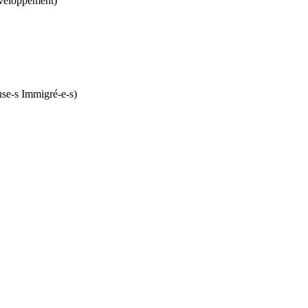
éveloppement)
use-s Immigré-e-s)