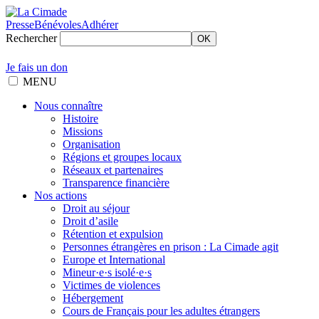
Presse
Bénévoles
Adhérer
Rechercher
OK
Je fais un don
MENU
Nous connaître
Histoire
Missions
Organisation
Régions et groupes locaux
Réseaux et partenaires
Transparence financière
Nos actions
Droit au séjour
Droit d’asile
Rétention et expulsion
Personnes étrangères en prison : La Cimade agit
Europe et International
Mineur·e·s isolé·e·s
Victimes de violences
Hébergement
Cours de Français pour les adultes étrangers