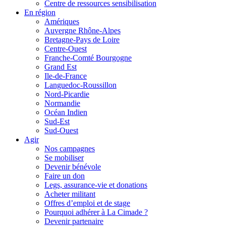
Centre de ressources sensibilisation
En région
Amériques
Auvergne Rhône-Alpes
Bretagne-Pays de Loire
Centre-Ouest
Franche-Comté Bourgogne
Grand Est
Ile-de-France
Languedoc-Roussillon
Nord-Picardie
Normandie
Océan Indien
Sud-Est
Sud-Ouest
Agir
Nos campagnes
Se mobiliser
Devenir bénévole
Faire un don
Legs, assurance-vie et donations
Acheter militant
Offres d’emploi et de stage
Pourquoi adhérer à La Cimade ?
Devenir partenaire