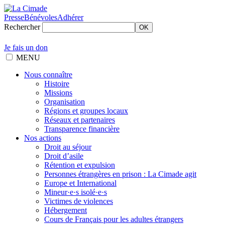
Presse
Bénévoles
Adhérer
Rechercher
OK
Je fais un don
MENU
Nous connaître
Histoire
Missions
Organisation
Régions et groupes locaux
Réseaux et partenaires
Transparence financière
Nos actions
Droit au séjour
Droit d’asile
Rétention et expulsion
Personnes étrangères en prison : La Cimade agit
Europe et International
Mineur·e·s isolé·e·s
Victimes de violences
Hébergement
Cours de Français pour les adultes étrangers