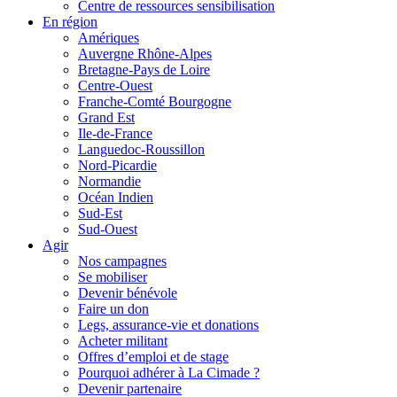
Centre de ressources sensibilisation
En région
Amériques
Auvergne Rhône-Alpes
Bretagne-Pays de Loire
Centre-Ouest
Franche-Comté Bourgogne
Grand Est
Ile-de-France
Languedoc-Roussillon
Nord-Picardie
Normandie
Océan Indien
Sud-Est
Sud-Ouest
Agir
Nos campagnes
Se mobiliser
Devenir bénévole
Faire un don
Legs, assurance-vie et donations
Acheter militant
Offres d’emploi et de stage
Pourquoi adhérer à La Cimade ?
Devenir partenaire