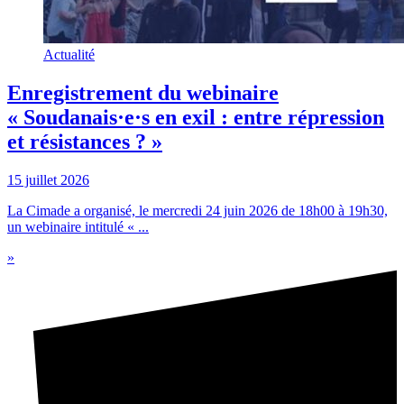
Actualité
Enregistrement du webinaire
« Soudanais·e·s en exil : entre répression
et résistances ? »
15 juillet 2026
La Cimade a organisé, le mercredi 24 juin 2026 de 18h00 à 19h30,
un webinaire intitulé « ...
»