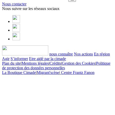
Nous contacter
Nous suivre sur les réseaux sociaux
nous connaître
Nos actions
En région
Agir
S’informer
Etre aidé par la cimade
Plan du site
|
Mentions légales
|
Crédits
|
Gestion des Cookies
|
Politique
de protection des données personnelles
La Boutique Cimade
|
Migrant'scène
|
Centre Frantz Fanon