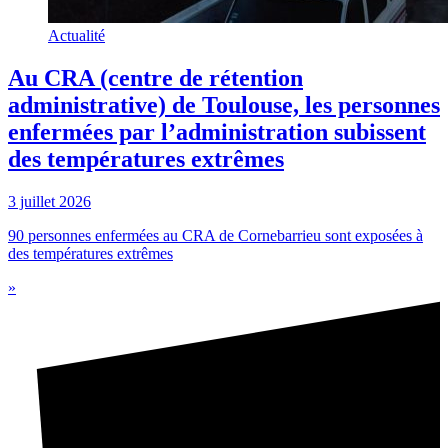
Actualité
Au CRA (centre de rétention
administrative) de Toulouse, les personnes
enfermées par l’administration subissent
des températures extrêmes
3 juillet 2026
90 personnes enfermées au CRA de Cornebarrieu sont exposées à
des températures extrêmes
»