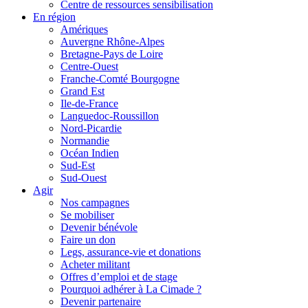
Centre de ressources sensibilisation
En région
Amériques
Auvergne Rhône-Alpes
Bretagne-Pays de Loire
Centre-Ouest
Franche-Comté Bourgogne
Grand Est
Ile-de-France
Languedoc-Roussillon
Nord-Picardie
Normandie
Océan Indien
Sud-Est
Sud-Ouest
Agir
Nos campagnes
Se mobiliser
Devenir bénévole
Faire un don
Legs, assurance-vie et donations
Acheter militant
Offres d’emploi et de stage
Pourquoi adhérer à La Cimade ?
Devenir partenaire