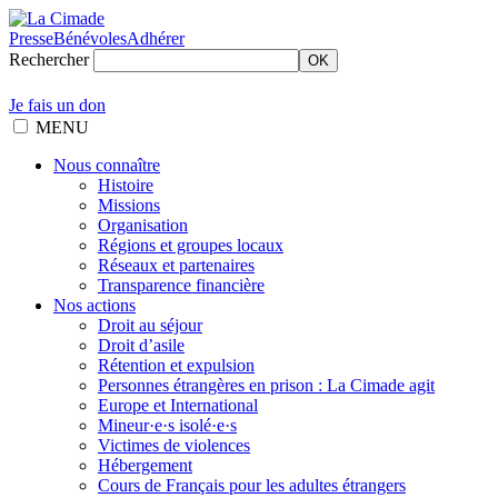
Presse
Bénévoles
Adhérer
Rechercher
OK
Je fais un don
MENU
Nous connaître
Histoire
Missions
Organisation
Régions et groupes locaux
Réseaux et partenaires
Transparence financière
Nos actions
Droit au séjour
Droit d’asile
Rétention et expulsion
Personnes étrangères en prison : La Cimade agit
Europe et International
Mineur·e·s isolé·e·s
Victimes de violences
Hébergement
Cours de Français pour les adultes étrangers