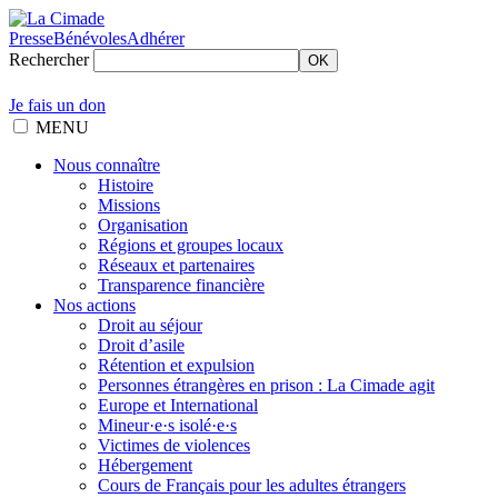
Presse
Bénévoles
Adhérer
Rechercher
OK
Je fais un don
MENU
Nous connaître
Histoire
Missions
Organisation
Régions et groupes locaux
Réseaux et partenaires
Transparence financière
Nos actions
Droit au séjour
Droit d’asile
Rétention et expulsion
Personnes étrangères en prison : La Cimade agit
Europe et International
Mineur·e·s isolé·e·s
Victimes de violences
Hébergement
Cours de Français pour les adultes étrangers