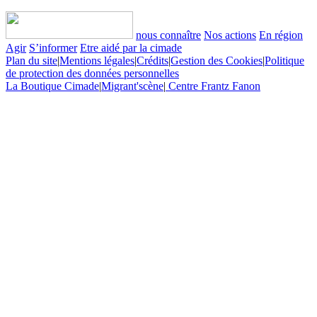
nous connaître
Nos actions
En région
Agir
S’informer
Etre aidé par la cimade
Plan du site
|
Mentions légales
|
Crédits
|
Gestion des Cookies
|
Politique
de protection des données personnelles
La Boutique Cimade
|
Migrant'scène
|
Centre Frantz Fanon