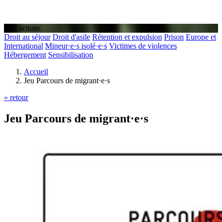
Nos actions
Droit au séjour
Droit d'asile
Rétention et expulsion
Prison
Europe et
International
Mineur·e·s isolé·e·s
Victimes de violences
Hébergement
Sensibilisation
Accueil
Jeu Parcours de migrant·e·s
» retour
Jeu Parcours de migrant·e·s