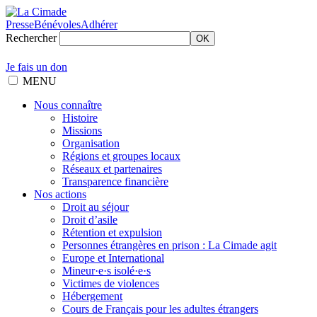
Presse
Bénévoles
Adhérer
Rechercher
OK
Je fais un don
MENU
Nous connaître
Histoire
Missions
Organisation
Régions et groupes locaux
Réseaux et partenaires
Transparence financière
Nos actions
Droit au séjour
Droit d’asile
Rétention et expulsion
Personnes étrangères en prison : La Cimade agit
Europe et International
Mineur·e·s isolé·e·s
Victimes de violences
Hébergement
Cours de Français pour les adultes étrangers