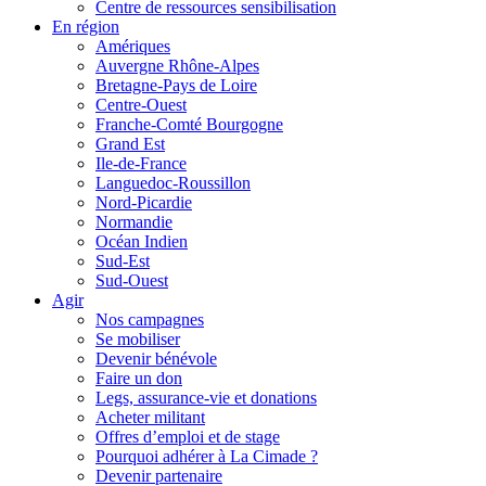
Centre de ressources sensibilisation
En région
Amériques
Auvergne Rhône-Alpes
Bretagne-Pays de Loire
Centre-Ouest
Franche-Comté Bourgogne
Grand Est
Ile-de-France
Languedoc-Roussillon
Nord-Picardie
Normandie
Océan Indien
Sud-Est
Sud-Ouest
Agir
Nos campagnes
Se mobiliser
Devenir bénévole
Faire un don
Legs, assurance-vie et donations
Acheter militant
Offres d’emploi et de stage
Pourquoi adhérer à La Cimade ?
Devenir partenaire