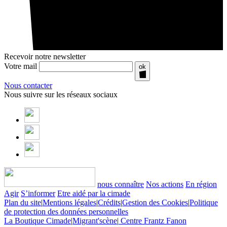
Recevoir notre newsletter
Votre mail
ok
Nous contacter
Nous suivre sur les réseaux sociaux
nous connaître
Nos actions
En région
Agir
S’informer
Etre aidé par la cimade
Plan du site
|
Mentions légales
|
Crédits
|
Gestion des Cookies
|
Politique
de protection des données personnelles
La Boutique Cimade
|
Migrant'scène
|
Centre Frantz Fanon