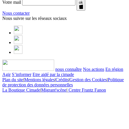
Votre mail
ok
Nous contacter
Nous suivre sur les réseaux sociaux
nous connaître
Nos actions
En région
Agir
S’informer
Etre aidé par la cimade
Plan du site
|
Mentions légales
|
Crédits
|
Gestion des Cookies
|
Politique
de protection des données personnelles
La Boutique Cimade
|
Migrant'scène
|
Centre Frantz Fanon