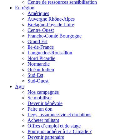
Centre de ressources sensibilisation
En région
Amériques
Auvergne Rhône-Alpes
Bretagne-Pays de Loire
Centre-Ouest
Franche-Comté Bourgogne
Grand Est
Ile-de-France
Languedoc-Roussillon
Nord-Picardie
Normandie
Océan Indien
Sud-Est
Sud-Ouest
Agir
Nos campagnes
Se mobiliser
Devenir bénévole
Faire un don
Legs, assurance-vie et donations
Acheter militant
Offres d’emploi et de stage
Pourquoi adhérer à La Cimade ?
Devenir partenaire