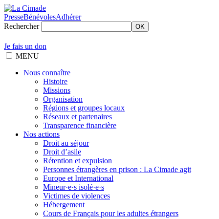
Presse
Bénévoles
Adhérer
Rechercher
OK
Je fais un don
MENU
Nous connaître
Histoire
Missions
Organisation
Régions et groupes locaux
Réseaux et partenaires
Transparence financière
Nos actions
Droit au séjour
Droit d’asile
Rétention et expulsion
Personnes étrangères en prison : La Cimade agit
Europe et International
Mineur·e·s isolé·e·s
Victimes de violences
Hébergement
Cours de Français pour les adultes étrangers