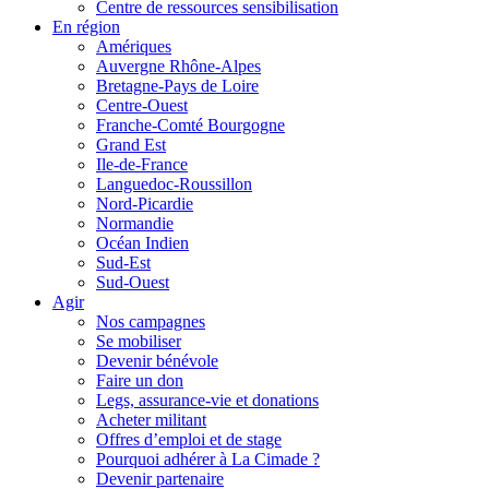
Centre de ressources sensibilisation
En région
Amériques
Auvergne Rhône-Alpes
Bretagne-Pays de Loire
Centre-Ouest
Franche-Comté Bourgogne
Grand Est
Ile-de-France
Languedoc-Roussillon
Nord-Picardie
Normandie
Océan Indien
Sud-Est
Sud-Ouest
Agir
Nos campagnes
Se mobiliser
Devenir bénévole
Faire un don
Legs, assurance-vie et donations
Acheter militant
Offres d’emploi et de stage
Pourquoi adhérer à La Cimade ?
Devenir partenaire