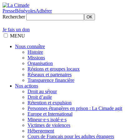
Presse
Bénévoles
Adhérer
Rechercher
OK
Je fais un don
MENU
Nous connaître
Histoire
Missions
Organisation
Régions et groupes locaux
Réseaux et partenaires
Transparence financière
Nos actions
Droit au séjour
Droit d’asile
Rétention et expulsion
Personnes étrangères en prison : La Cimade agit
Europe et International
Mineur·e·s isolé·e·s
Victimes de violences
Hébergement
Cours de Français pour les adultes étrangers