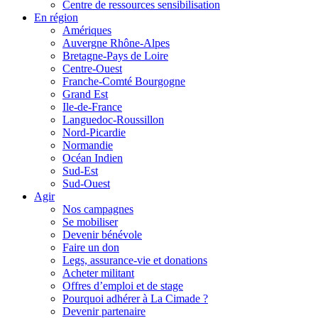
Centre de ressources sensibilisation
En région
Amériques
Auvergne Rhône-Alpes
Bretagne-Pays de Loire
Centre-Ouest
Franche-Comté Bourgogne
Grand Est
Ile-de-France
Languedoc-Roussillon
Nord-Picardie
Normandie
Océan Indien
Sud-Est
Sud-Ouest
Agir
Nos campagnes
Se mobiliser
Devenir bénévole
Faire un don
Legs, assurance-vie et donations
Acheter militant
Offres d’emploi et de stage
Pourquoi adhérer à La Cimade ?
Devenir partenaire