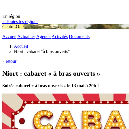
En région
« Toutes les régions
Centre-Ouest
Accueil
Actualités
Agenda
Activités
Documents
Accueil
Niort : cabaret "à bras ouverts"
» retour
Niort : cabaret « à bras ouverts »
Soirée cabaret « à bras ouverts » le 13 mai à 20h !