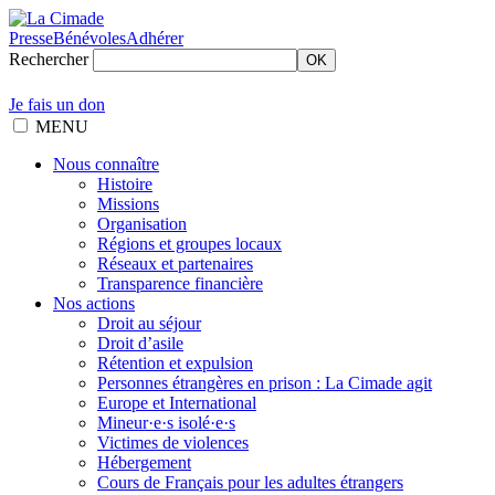
Presse
Bénévoles
Adhérer
Rechercher
OK
Je fais un don
MENU
Nous connaître
Histoire
Missions
Organisation
Régions et groupes locaux
Réseaux et partenaires
Transparence financière
Nos actions
Droit au séjour
Droit d’asile
Rétention et expulsion
Personnes étrangères en prison : La Cimade agit
Europe et International
Mineur·e·s isolé·e·s
Victimes de violences
Hébergement
Cours de Français pour les adultes étrangers