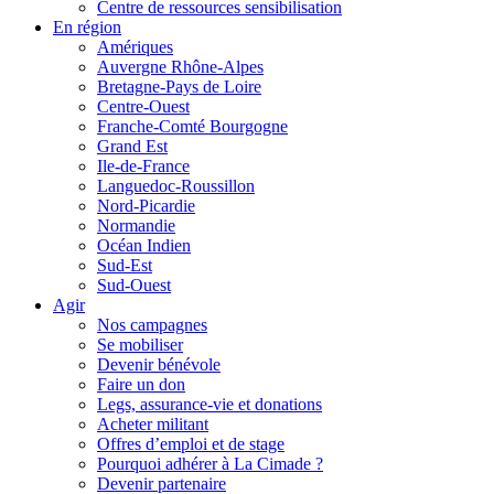
Centre de ressources sensibilisation
En région
Amériques
Auvergne Rhône-Alpes
Bretagne-Pays de Loire
Centre-Ouest
Franche-Comté Bourgogne
Grand Est
Ile-de-France
Languedoc-Roussillon
Nord-Picardie
Normandie
Océan Indien
Sud-Est
Sud-Ouest
Agir
Nos campagnes
Se mobiliser
Devenir bénévole
Faire un don
Legs, assurance-vie et donations
Acheter militant
Offres d’emploi et de stage
Pourquoi adhérer à La Cimade ?
Devenir partenaire