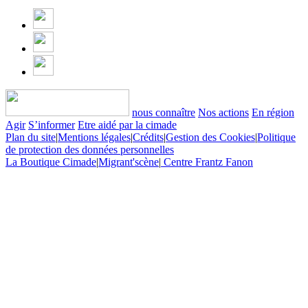
nous connaître
Nos actions
En région
Agir
S’informer
Etre aidé par la cimade
Plan du site
|
Mentions légales
|
Crédits
|
Gestion des Cookies
|
Politique
de protection des données personnelles
La Boutique Cimade
|
Migrant'scène
|
Centre Frantz Fanon