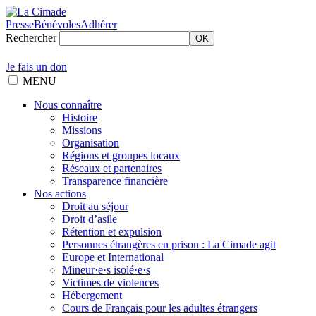
Presse
Bénévoles
Adhérer
Rechercher
OK
Je fais un don
MENU
Nous connaître
Histoire
Missions
Organisation
Régions et groupes locaux
Réseaux et partenaires
Transparence financière
Nos actions
Droit au séjour
Droit d’asile
Rétention et expulsion
Personnes étrangères en prison : La Cimade agit
Europe et International
Mineur·e·s isolé·e·s
Victimes de violences
Hébergement
Cours de Français pour les adultes étrangers