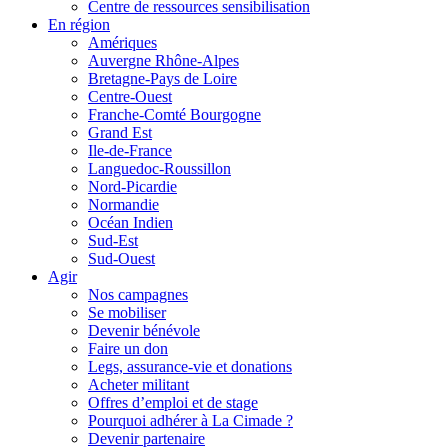
Centre de ressources sensibilisation
En région
Amériques
Auvergne Rhône-Alpes
Bretagne-Pays de Loire
Centre-Ouest
Franche-Comté Bourgogne
Grand Est
Ile-de-France
Languedoc-Roussillon
Nord-Picardie
Normandie
Océan Indien
Sud-Est
Sud-Ouest
Agir
Nos campagnes
Se mobiliser
Devenir bénévole
Faire un don
Legs, assurance-vie et donations
Acheter militant
Offres d’emploi et de stage
Pourquoi adhérer à La Cimade ?
Devenir partenaire