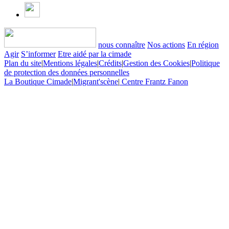
nous connaître
Nos actions
En région
Agir
S’informer
Etre aidé par la cimade
Plan du site
|
Mentions légales
|
Crédits
|
Gestion des Cookies
|
Politique
de protection des données personnelles
La Boutique Cimade
|
Migrant'scène
|
Centre Frantz Fanon