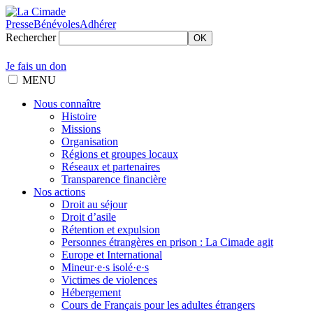
Presse
Bénévoles
Adhérer
Rechercher
OK
Je fais un don
MENU
Nous connaître
Histoire
Missions
Organisation
Régions et groupes locaux
Réseaux et partenaires
Transparence financière
Nos actions
Droit au séjour
Droit d’asile
Rétention et expulsion
Personnes étrangères en prison : La Cimade agit
Europe et International
Mineur·e·s isolé·e·s
Victimes de violences
Hébergement
Cours de Français pour les adultes étrangers