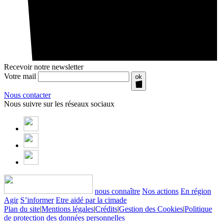
Recevoir notre newsletter
Votre mail
ok
Nous contacter
Nous suivre sur les réseaux sociaux
nous connaître
Nos actions
En région
Agir
S’informer
Etre aidé par la cimade
Plan du site
|
Mentions légales
|
Crédits
|
Gestion des Cookies
|
Politique
de protection des données personnelles