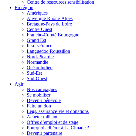
Centre de ressources sensibilisation
En région
Amériques
Auvergne Rhône-Alpes
Bretagne-Pays de Loire
Centre-Ouest
Franche-Comté Bourgogne
Grand Est
Ile-de-France
Languedoc-Roussillon
Nord-Picardie
Normandie
Océan Indien
Sud-Est
Sud-Ouest
Agir
Nos campagnes
Se mobiliser
Devenir bénévole
Faire un don
Legs, assurance-vie et donations
Acheter militant
Offres d’emploi et de stage
Pourquoi adhérer à La Cimade ?
Devenir partenaire