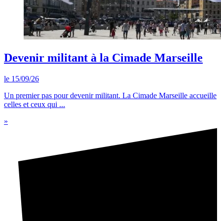
Devenir militant à la Cimade Marseille
le 15/09/26
Un premier pas pour devenir militant. La Cimade Marseille accueille
celles et ceux qui ...
»