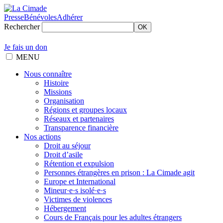
Presse
Bénévoles
Adhérer
Rechercher
OK
Je fais un don
MENU
Nous connaître
Histoire
Missions
Organisation
Régions et groupes locaux
Réseaux et partenaires
Transparence financière
Nos actions
Droit au séjour
Droit d’asile
Rétention et expulsion
Personnes étrangères en prison : La Cimade agit
Europe et International
Mineur·e·s isolé·e·s
Victimes de violences
Hébergement
Cours de Français pour les adultes étrangers