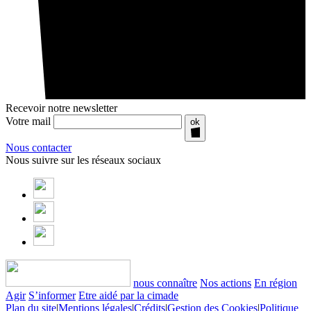
Recevoir notre newsletter
Votre mail
ok
Nous contacter
Nous suivre sur les réseaux sociaux
nous connaître
Nos actions
En région
Agir
S’informer
Etre aidé par la cimade
Plan du site
|
Mentions légales
|
Crédits
|
Gestion des Cookies
|
Politique