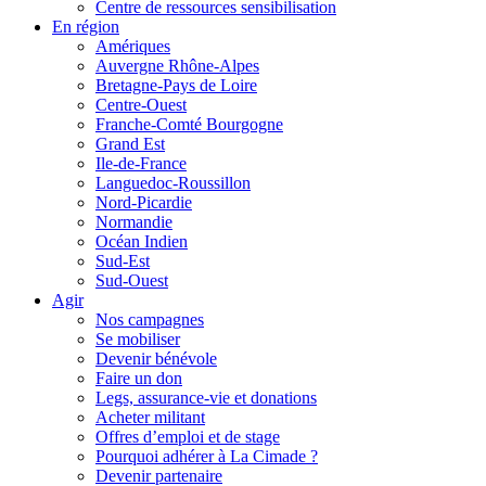
Centre de ressources sensibilisation
En région
Amériques
Auvergne Rhône-Alpes
Bretagne-Pays de Loire
Centre-Ouest
Franche-Comté Bourgogne
Grand Est
Ile-de-France
Languedoc-Roussillon
Nord-Picardie
Normandie
Océan Indien
Sud-Est
Sud-Ouest
Agir
Nos campagnes
Se mobiliser
Devenir bénévole
Faire un don
Legs, assurance-vie et donations
Acheter militant
Offres d’emploi et de stage
Pourquoi adhérer à La Cimade ?
Devenir partenaire