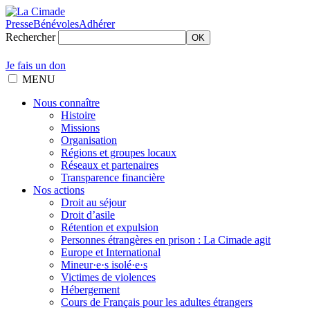
Presse
Bénévoles
Adhérer
Rechercher
OK
Je fais un don
MENU
Nous connaître
Histoire
Missions
Organisation
Régions et groupes locaux
Réseaux et partenaires
Transparence financière
Nos actions
Droit au séjour
Droit d’asile
Rétention et expulsion
Personnes étrangères en prison : La Cimade agit
Europe et International
Mineur·e·s isolé·e·s
Victimes de violences
Hébergement
Cours de Français pour les adultes étrangers