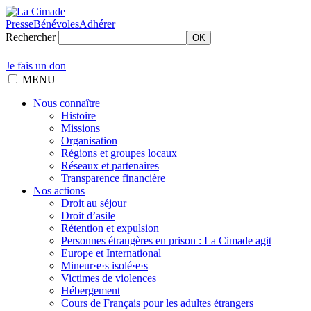
Presse
Bénévoles
Adhérer
Rechercher
OK
Je fais un don
MENU
Nous connaître
Histoire
Missions
Organisation
Régions et groupes locaux
Réseaux et partenaires
Transparence financière
Nos actions
Droit au séjour
Droit d’asile
Rétention et expulsion
Personnes étrangères en prison : La Cimade agit
Europe et International
Mineur·e·s isolé·e·s
Victimes de violences
Hébergement
Cours de Français pour les adultes étrangers