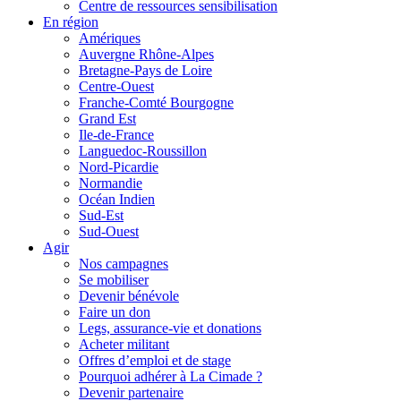
Centre de ressources sensibilisation
En région
Amériques
Auvergne Rhône-Alpes
Bretagne-Pays de Loire
Centre-Ouest
Franche-Comté Bourgogne
Grand Est
Ile-de-France
Languedoc-Roussillon
Nord-Picardie
Normandie
Océan Indien
Sud-Est
Sud-Ouest
Agir
Nos campagnes
Se mobiliser
Devenir bénévole
Faire un don
Legs, assurance-vie et donations
Acheter militant
Offres d’emploi et de stage
Pourquoi adhérer à La Cimade ?
Devenir partenaire