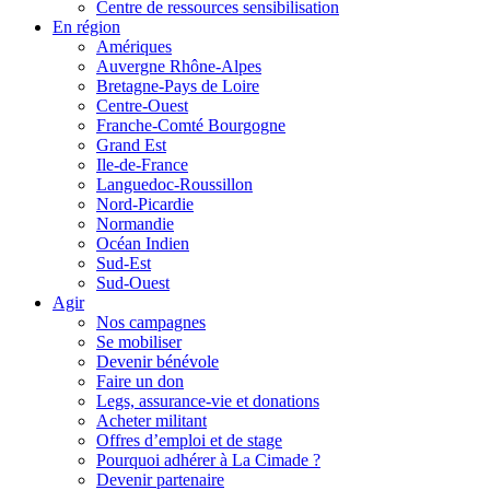
Centre de ressources sensibilisation
En région
Amériques
Auvergne Rhône-Alpes
Bretagne-Pays de Loire
Centre-Ouest
Franche-Comté Bourgogne
Grand Est
Ile-de-France
Languedoc-Roussillon
Nord-Picardie
Normandie
Océan Indien
Sud-Est
Sud-Ouest
Agir
Nos campagnes
Se mobiliser
Devenir bénévole
Faire un don
Legs, assurance-vie et donations
Acheter militant
Offres d’emploi et de stage
Pourquoi adhérer à La Cimade ?
Devenir partenaire