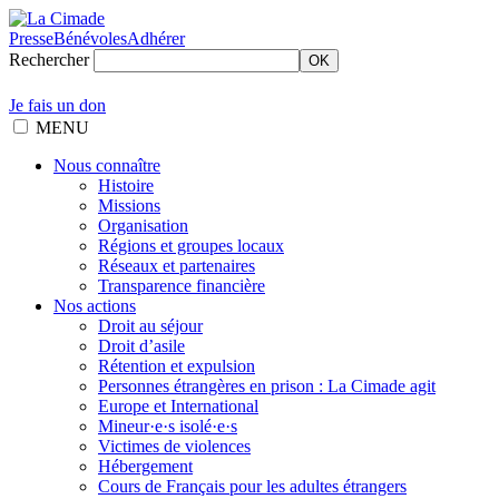
Presse
Bénévoles
Adhérer
Rechercher
OK
Je fais un don
MENU
Nous connaître
Histoire
Missions
Organisation
Régions et groupes locaux
Réseaux et partenaires
Transparence financière
Nos actions
Droit au séjour
Droit d’asile
Rétention et expulsion
Personnes étrangères en prison : La Cimade agit
Europe et International
Mineur·e·s isolé·e·s
Victimes de violences
Hébergement
Cours de Français pour les adultes étrangers