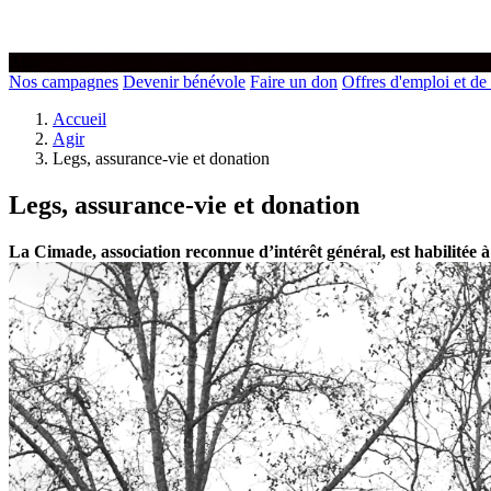
Agir
Nos campagnes
Devenir bénévole
Faire un don
Offres d'emploi et de
Accueil
Agir
Legs, assurance-vie et donation
Legs, assurance-vie et donation
La Cimade, association reconnue d’intérêt général, est habilitée à 