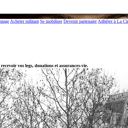
 stage
Acheter militant
Se mobiliser
Devenir partenaire
Adhérer à La C
recevoir vos legs, donations et assurances-vie.