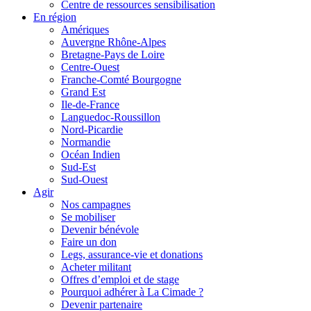
Centre de ressources sensibilisation
En région
Amériques
Auvergne Rhône-Alpes
Bretagne-Pays de Loire
Centre-Ouest
Franche-Comté Bourgogne
Grand Est
Ile-de-France
Languedoc-Roussillon
Nord-Picardie
Normandie
Océan Indien
Sud-Est
Sud-Ouest
Agir
Nos campagnes
Se mobiliser
Devenir bénévole
Faire un don
Legs, assurance-vie et donations
Acheter militant
Offres d’emploi et de stage
Pourquoi adhérer à La Cimade ?
Devenir partenaire