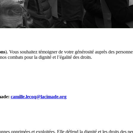
ons
). Vous souhaitez témoigner de votre générosité auprès des personne
os combats pour la dignité et l’égalité des droits.
imade:
camille.lecoq@lacimade.org
es opprimées et exploitées. Elle défend la dignité et les droits des per