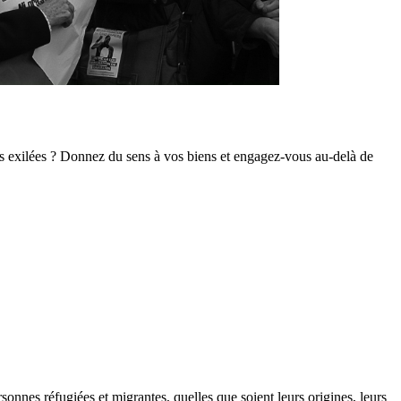
s exilées ? Donnez du sens à vos biens et engagez-vous au-delà de
sonnes réfugiées et migrantes, quelles que soient leurs origines, leurs