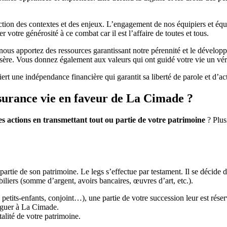
on des contextes et des enjeux. L’engagement de nos équipiers et équip
votre générosité à ce combat car il est l’affaire de toutes et tous.
nous apportez des ressources garantissant notre pérennité et le développ
 misère. Vous donnez également aux valeurs qui ont guidé votre vie un véri
t une indépendance financière qui garantit sa liberté de parole et d’ac
surance vie en faveur de La Cimade ?
es actions en transmettant tout ou partie de votre patrimoine
? Plusi
partie de son patrimoine. Le legs s’effectue par testament. Il se décide 
liers (somme d’argent, avoirs bancaires, œuvres d’art, etc.).
s petits-enfants, conjoint…), une partie de votre succession leur est réserv
léguer à La Cimade.
talité de votre patrimoine.