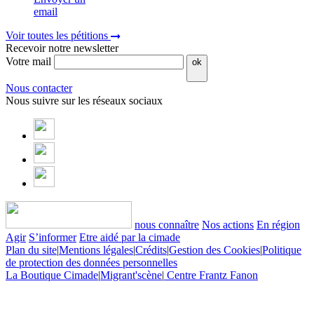
email
Voir toutes les pétitions
Recevoir notre newsletter
Votre mail
ok
Nous contacter
Nous suivre sur les réseaux sociaux
nous connaître
Nos actions
En région
Agir
S’informer
Etre aidé par la cimade
Plan du site
|
Mentions légales
|
Crédits
|
Gestion des Cookies
|
Politique
de protection des données personnelles
La Boutique Cimade
|
Migrant'scène
|
Centre Frantz Fanon