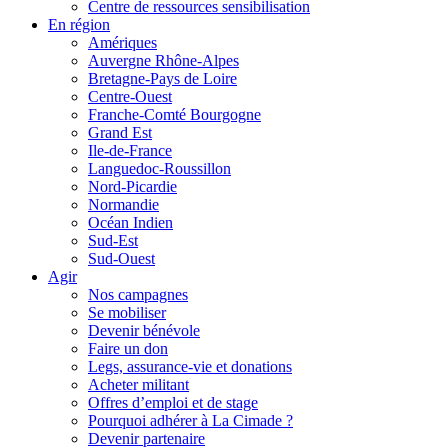
Centre de ressources sensibilisation
En région
Amériques
Auvergne Rhône-Alpes
Bretagne-Pays de Loire
Centre-Ouest
Franche-Comté Bourgogne
Grand Est
Ile-de-France
Languedoc-Roussillon
Nord-Picardie
Normandie
Océan Indien
Sud-Est
Sud-Ouest
Agir
Nos campagnes
Se mobiliser
Devenir bénévole
Faire un don
Legs, assurance-vie et donations
Acheter militant
Offres d’emploi et de stage
Pourquoi adhérer à La Cimade ?
Devenir partenaire