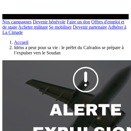
Agir
Nos campagnes
Devenir bénévole
Faire un don
Offres d'emploi et
de stage
Acheter militant
Se mobiliser
Devenir partenaire
Adhérer à
La Cimade
Accueil
Idriss a peur pour sa vie : le préfet du Calvados se prépare à
l’expulser vers le Soudan