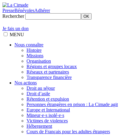
Presse
Bénévoles
Adhérer
Rechercher
OK
Je fais un don
MENU
Nous connaître
Histoire
Missions
Organisation
Régions et groupes locaux
Réseaux et partenaires
Transparence financière
Nos actions
Droit au séjour
Droit d’asile
Rétention et expulsion
Personnes étrangères en prison : La Cimade agit
Europe et International
Mineur·e·s isolé·e·s
Victimes de violences
Hébergement
Cours de Français pour les adultes étrangers