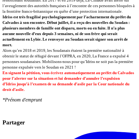
ressortissant soudanais. En 2017 et en 2019 déjà,
La Cimade avait alerté sur
l’aveuglement des autorités françaises à l’encontre de ces personnes bloquées à
la frontière franco-britannique en quête d’une protection internationale.
Idriss est très fragilisé psychologiquement par l’acharnement du préfet du
Calvados à son encontre. Début juillet, il a reçu des nouvelles du Soudan :
plusieurs membres de famille ont disparu, morts ou en fuite. Il n’a plus
aucune nouvelle d’eux depuis 3 semaines, ni de son frère qui serait
actuellement en Lybie. Le renvoyer au Soudan serait signer son arrêt de
mort.
Alors qu’en 2018 et 2019, les Soudanais étaient la première nationalité à
obtenir le statut de réfugié devant l’OFPRA, en 2020, La France a expulsé 4
personnes soudanaises. Mobilisons-nous pour qu’Idriss ne soit pas la première
personne expulsée vers le Soudan en 2021 !
En signant la pétition, vous écrivez automatiquement au préfet du Calvados
pour l’alerter sur la situation et lui demander d’annuler l’expulsion
d’Idriss jusqu’à l’examen de sa demande d’asile par la Cour nationale du
droit d’asile.
*Prénom d'emprunt
Partager