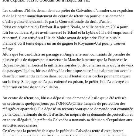
Les soutiens d’Idriss demandent au préfet du Calvados, d’annuler son expulsion
et de le libérer immédiatement du centre de rétention pour que sa demande
d’asile puisse être examinée par la Cour nationale du droit d’asile.
Idriss est originaire du Darfour. Il a quitté Nyala, sa ville natale en 2014 pour
fuir les combats. Après avoir traversé le Tchad et la Lybie où il a été emprisonné
et torturé, il est arrivé sur l’île de Malte avant de rejoindre l’Italie puis la
France d’où il tente depuis un an de gagner le Royaume-Uni pour y trouver
refuge.
Alors que les candidats au passage en Angleterre sont contraints de prendre de
plus en plus de risques pour traverser la Manche à mesure que la France et le
Royaume-Uni renforcent la militarisation des ports de ferries sans ouvrir de voix
de passages légales, Idriss a défrayé la chronique suite à une altercation avec le
chauffeur routier du camion dans lequel il tentait de se cacher pour embarquer
sur le ferry. Si le juge ne l’a pas enfermé en prison, le préfet, lui, l’a envoyé en
rétention en vue de son expulsion.
Au centre de rétention, Idriss a déposé une demande d’asile qui a été refusée
en seulement quelques jours par l’OFPRA (Office français de protection des
réfugiés et apatrides). Il a déposé un recours pour que sa demande soit examinée
par la Cour nationale du droit d’asile. Au mépris de sa demande de protection et
en toute illégalité, le préfet du Calvados a transmis sa décision d’expulsion aux
autorités soudanaises.
Ce n’est pas la première fois que le préfet du Calvados tente d’expulser un