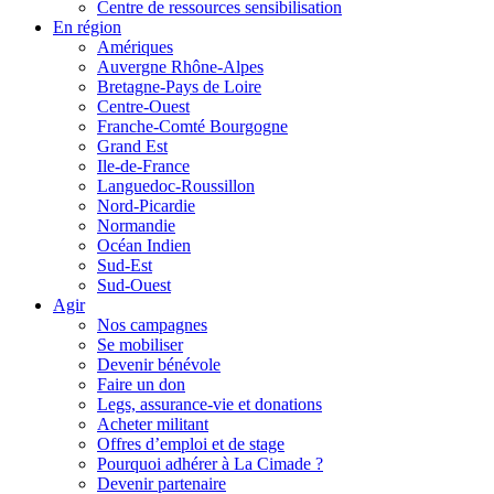
Centre de ressources sensibilisation
En région
Amériques
Auvergne Rhône-Alpes
Bretagne-Pays de Loire
Centre-Ouest
Franche-Comté Bourgogne
Grand Est
Ile-de-France
Languedoc-Roussillon
Nord-Picardie
Normandie
Océan Indien
Sud-Est
Sud-Ouest
Agir
Nos campagnes
Se mobiliser
Devenir bénévole
Faire un don
Legs, assurance-vie et donations
Acheter militant
Offres d’emploi et de stage
Pourquoi adhérer à La Cimade ?
Devenir partenaire