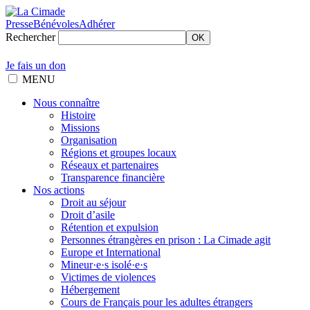
Presse
Bénévoles
Adhérer
Rechercher
OK
Je fais un don
MENU
Nous connaître
Histoire
Missions
Organisation
Régions et groupes locaux
Réseaux et partenaires
Transparence financière
Nos actions
Droit au séjour
Droit d’asile
Rétention et expulsion
Personnes étrangères en prison : La Cimade agit
Europe et International
Mineur·e·s isolé·e·s
Victimes de violences
Hébergement
Cours de Français pour les adultes étrangers