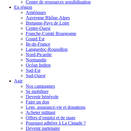
Centre de ressources sensibilisation
En région
Amériques
Auvergne Rhône-Alpes
Bretagne-Pays de Loire
Centre-Ouest
Franche-Comté Bourgogne
Grand Est
Ile-de-France
Languedoc-Roussillon
Nord-Picardie
Normandie
Océan Indien
Sud-Est
Sud-Ouest
Agir
Nos campagnes
Se mobiliser
Devenir bénévole
Faire un don
Legs, assurance-vie et donations
Acheter militant
Offres d’emploi et de stage
Pourquoi adhérer à La Cimade ?
Devenir partenaire