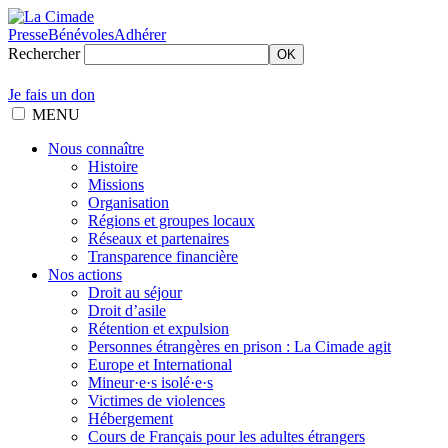
Presse
Bénévoles
Adhérer
Rechercher
OK
Je fais un don
MENU
Nous connaître
Histoire
Missions
Organisation
Régions et groupes locaux
Réseaux et partenaires
Transparence financière
Nos actions
Droit au séjour
Droit d’asile
Rétention et expulsion
Personnes étrangères en prison : La Cimade agit
Europe et International
Mineur·e·s isolé·e·s
Victimes de violences
Hébergement
Cours de Français pour les adultes étrangers