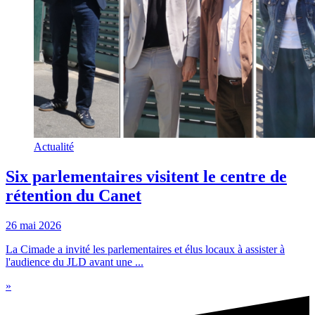
Actualité
Six parlementaires visitent le centre de
rétention du Canet
26 mai 2026
La Cimade a invité les parlementaires et élus locaux à assister à
l'audience du JLD avant une ...
»