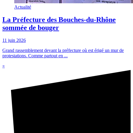
Actualité
La Préfecture des Bouches-du-Rhône
sommée de bouger
11 juin 2026
Grand rassemblement devant la préfecture où est érigé un mur de
protestations. Comme partout en ...
»