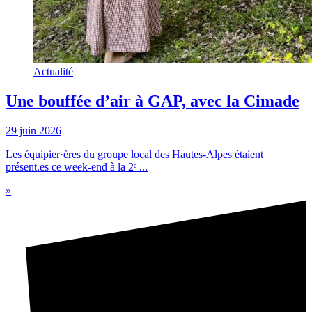
Actualité
Une bouffée d’air à GAP, avec la Cimade
29 juin 2026
Les équipier·ères du groupe local des Hautes-Alpes étaient
présent.es ce week-end à la 2ᵉ ...
»