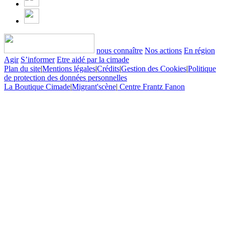
nous connaître
Nos actions
En région
Agir
S’informer
Etre aidé par la cimade
Plan du site
|
Mentions légales
|
Crédits
|
Gestion des Cookies
|
Politique
de protection des données personnelles
La Boutique Cimade
|
Migrant'scène
|
Centre Frantz Fanon