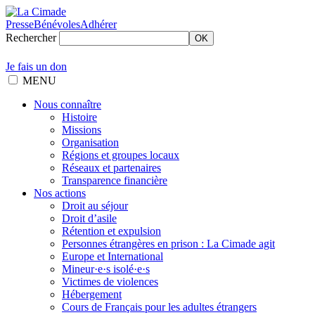
Presse
Bénévoles
Adhérer
Rechercher
OK
Je fais un don
MENU
Nous connaître
Histoire
Missions
Organisation
Régions et groupes locaux
Réseaux et partenaires
Transparence financière
Nos actions
Droit au séjour
Droit d’asile
Rétention et expulsion
Personnes étrangères en prison : La Cimade agit
Europe et International
Mineur·e·s isolé·e·s
Victimes de violences
Hébergement
Cours de Français pour les adultes étrangers