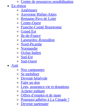
Centre de ressources sensibilisation
En région
Amériques
Auvergne Rhône-Alpes
Bretagne-Pays de Loire
Centre-Ouest
Franche-Comté Bourgogne
Grand Est
Ile-de-France
Languedoc-Roussillon
Nord-Picardie
Normandie
Océan Indien
Sud-Est
Sud-Ouest
Agir
Nos campagnes
Se mobiliser
Devenir bénévole
Faire un don
Legs, assurance-vie et donations
Acheter militant
Offres d’emploi et de stage
Pourquoi adhérer à La Cimade ?
Devenir partenaire