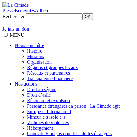
Presse
Bénévoles
Adhérer
Rechercher
OK
Je fais un don
MENU
Nous connaître
Histoire
Missions
Organisation
Régions et groupes locaux
Réseaux et partenaires
Transparence financière
Nos actions
Droit au séjour
Droit d’asile
Rétention et expulsion
Personnes étrangères en prison : La Cimade agit
Europe et International
Mineur·e·s isolé·e·s
Victimes de violences
Hébergement
Cours de Français pour les adultes étrangers