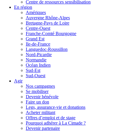
Centre de ressources sensibilisation
En région
Amériques
Auvergne Rhône-Alpes
Bretagne-Pays de Loire
Centre-Ouest
Franche-Comté Bourgogne
Grand Est
Ile-de-France
Languedoc-Roussillon
Nord-Picardie
Normandie
Océan Indien
Sud-Est
Sud-Ouest
Agir
Nos campagnes
Se mobiliser
Devenir bénévole
Faire un don
Legs, assurance-vie et donations
Acheter militant
Offres d’emploi et de stage
Pourquoi adhérer à La Cimade ?
Devenir partenaire