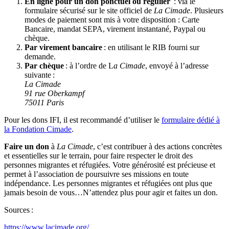
En ligne pour un don ponctuel ou régulier
: via le
formulaire sécurisé sur le site officiel de
La Cimade
. Plusieurs
modes de paiement sont mis à votre disposition : Carte
Bancaire, mandat SEPA, virement instantané, Paypal ou
chèque.
Par virement bancaire
: en utilisant le RIB fourni sur
demande.
Par chèque
: à l’ordre de L
a Cimade
, envoyé à l’adresse
suivante :
La Cimade
91 rue Oberkampf
75011 Paris
Pour les dons IFI, il est recommandé d’utiliser le
formulaire dédié à
la Fondation Cimade
.
Faire un don
à
La Cimade
, c’est contribuer à des actions concrètes
et essentielles sur le terrain, pour faire respecter le droit des
personnes migrantes et réfugiées. Votre générosité est précieuse et
permet à l’association de poursuivre ses missions en toute
indépendance. Les personnes migrantes et réfugiées ont plus que
jamais besoin de vous…N’attendez plus pour agir et faites un don.
Sources :
https://www.lacimade.org/