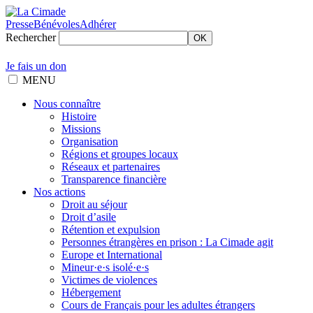
Presse
Bénévoles
Adhérer
Rechercher
OK
Je fais un don
MENU
Nous connaître
Histoire
Missions
Organisation
Régions et groupes locaux
Réseaux et partenaires
Transparence financière
Nos actions
Droit au séjour
Droit d’asile
Rétention et expulsion
Personnes étrangères en prison : La Cimade agit
Europe et International
Mineur·e·s isolé·e·s
Victimes de violences
Hébergement
Cours de Français pour les adultes étrangers