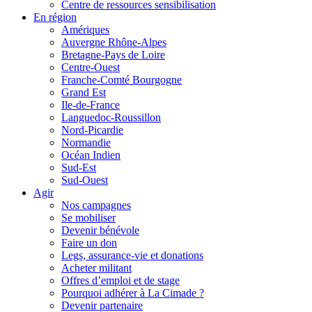
Centre de ressources sensibilisation
En région
Amériques
Auvergne Rhône-Alpes
Bretagne-Pays de Loire
Centre-Ouest
Franche-Comté Bourgogne
Grand Est
Ile-de-France
Languedoc-Roussillon
Nord-Picardie
Normandie
Océan Indien
Sud-Est
Sud-Ouest
Agir
Nos campagnes
Se mobiliser
Devenir bénévole
Faire un don
Legs, assurance-vie et donations
Acheter militant
Offres d’emploi et de stage
Pourquoi adhérer à La Cimade ?
Devenir partenaire