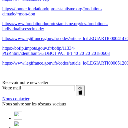
https://donner.fondationduprotestantisme.org/fondation-
cimade/~mon-don
https://www.fondationduprotestantisme.org/les-fondations-
individualisees/cimade/
https://www.legifrance.gouv.fr/codes/article_lc/LEGIARTI00004147
https://bofip.impots.gouv.fr/bofip/11334-
PGP.html/identifiant%3DBOI-PAT-IFI-40-20-20-20180608
https://www.legifrance.gouv.fr/codes/article_lc/LEGIARTI00005120
Recevoir notre newsletter
Votre mail
ok
Nous contacter
Nous suivre sur les réseaux sociaux