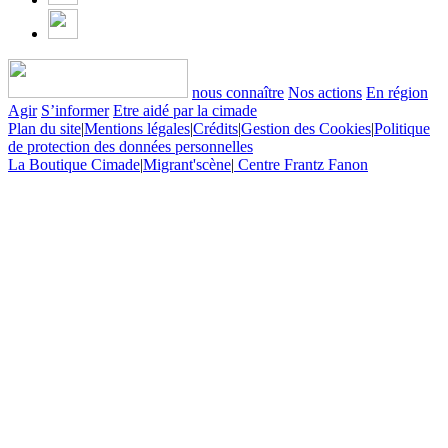
nous connaître
Nos actions
En région
Agir
S’informer
Etre aidé par la cimade
Plan du site
|
Mentions légales
|
Crédits
|
Gestion des Cookies
|
Politique
de protection des données personnelles
La Boutique Cimade
|
Migrant'scène
|
Centre Frantz Fanon