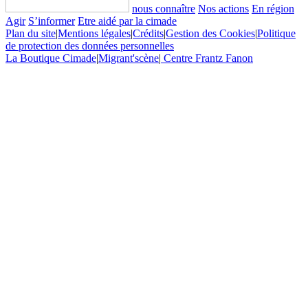
nous connaître
Nos actions
En région
Agir
S’informer
Etre aidé par la cimade
Plan du site
|
Mentions légales
|
Crédits
|
Gestion des Cookies
|
Politique
de protection des données personnelles
La Boutique Cimade
|
Migrant'scène
|
Centre Frantz Fanon