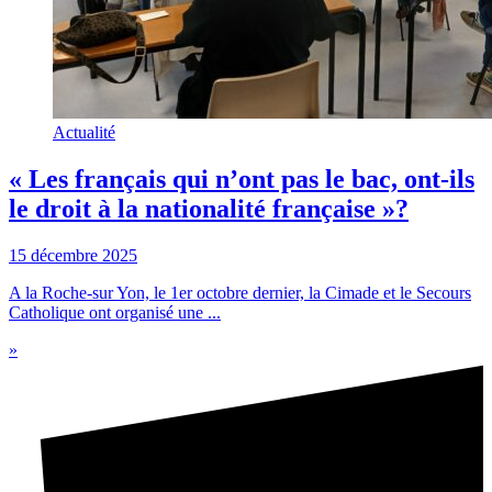
Actualité
« Les français qui n’ont pas le bac, ont-ils
le droit à la nationalité française »?
15 décembre 2025
A la Roche-sur Yon, le 1er octobre dernier, la Cimade et le Secours
Catholique ont organisé une ...
»