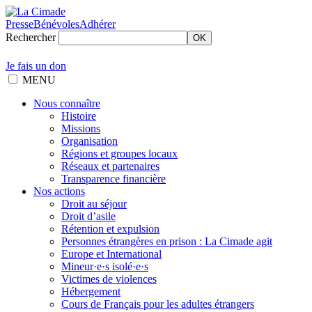
Presse
Bénévoles
Adhérer
Rechercher
OK
Je fais un don
MENU
Nous connaître
Histoire
Missions
Organisation
Régions et groupes locaux
Réseaux et partenaires
Transparence financière
Nos actions
Droit au séjour
Droit d’asile
Rétention et expulsion
Personnes étrangères en prison : La Cimade agit
Europe et International
Mineur·e·s isolé·e·s
Victimes de violences
Hébergement
Cours de Français pour les adultes étrangers