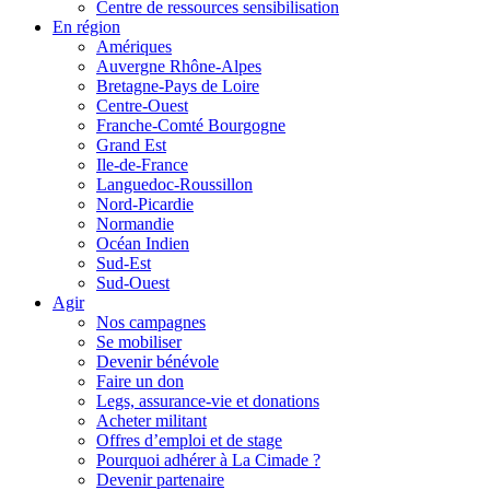
Centre de ressources sensibilisation
En région
Amériques
Auvergne Rhône-Alpes
Bretagne-Pays de Loire
Centre-Ouest
Franche-Comté Bourgogne
Grand Est
Ile-de-France
Languedoc-Roussillon
Nord-Picardie
Normandie
Océan Indien
Sud-Est
Sud-Ouest
Agir
Nos campagnes
Se mobiliser
Devenir bénévole
Faire un don
Legs, assurance-vie et donations
Acheter militant
Offres d’emploi et de stage
Pourquoi adhérer à La Cimade ?
Devenir partenaire