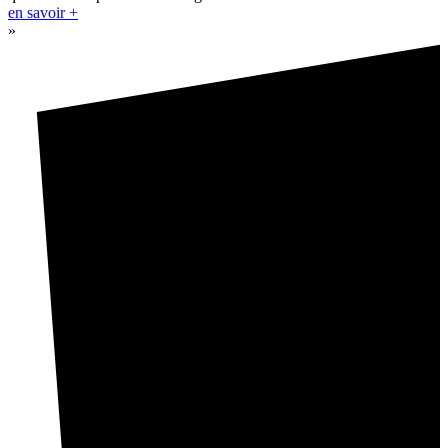
en savoir +
»