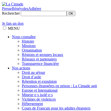
Presse
Bénévoles
Adhérer
Rechercher
OK
Je fais un don
MENU
Nous connaître
Histoire
Missions
Organisation
Régions et groupes locaux
Réseaux et partenaires
Transparence financière
Nos actions
Droit au séjour
Droit d’asile
Rétention et expulsion
Personnes étrangères en prison : La Cimade agit
Europe et International
Mineur·e·s isolé·e·s
Victimes de violences
Hébergement
Cours de Français pour les adultes étrangers