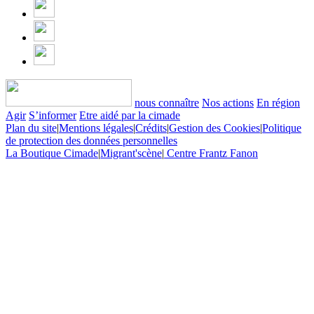
nous connaître
Nos actions
En région
Agir
S’informer
Etre aidé par la cimade
Plan du site
|
Mentions légales
|
Crédits
|
Gestion des Cookies
|
Politique
de protection des données personnelles
La Boutique Cimade
|
Migrant'scène
|
Centre Frantz Fanon