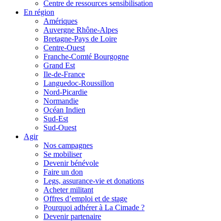
Centre de ressources sensibilisation
En région
Amériques
Auvergne Rhône-Alpes
Bretagne-Pays de Loire
Centre-Ouest
Franche-Comté Bourgogne
Grand Est
Ile-de-France
Languedoc-Roussillon
Nord-Picardie
Normandie
Océan Indien
Sud-Est
Sud-Ouest
Agir
Nos campagnes
Se mobiliser
Devenir bénévole
Faire un don
Legs, assurance-vie et donations
Acheter militant
Offres d’emploi et de stage
Pourquoi adhérer à La Cimade ?
Devenir partenaire