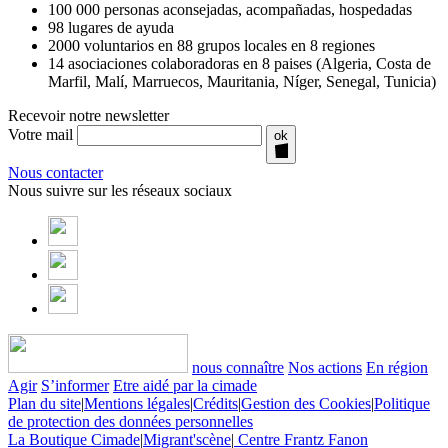
100 000 personas aconsejadas, acompañadas, hospedadas
98 lugares de ayuda
2000 voluntarios en 88 grupos locales en 8 regiones
14 asociaciones colaboradoras en 8 paises (Algeria, Costa de
Marfil, Malí, Marruecos, Mauritania, Níger, Senegal, Tunicia)
Recevoir notre newsletter
Votre mail
ok
Nous contacter
Nous suivre sur les réseaux sociaux
nous connaître
Nos actions
En région
Agir
S’informer
Etre aidé par la cimade
Plan du site
|
Mentions légales
|
Crédits
|
Gestion des Cookies
|
Politique
de protection des données personnelles
La Boutique Cimade
|
Migrant'scène
|
Centre Frantz Fanon