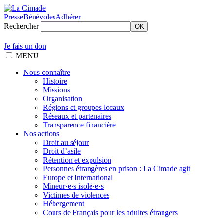
Presse
Bénévoles
Adhérer
Rechercher
OK
Je fais un don
MENU
Nous connaître
Histoire
Missions
Organisation
Régions et groupes locaux
Réseaux et partenaires
Transparence financière
Nos actions
Droit au séjour
Droit d’asile
Rétention et expulsion
Personnes étrangères en prison : La Cimade agit
Europe et International
Mineur·e·s isolé·e·s
Victimes de violences
Hébergement
Cours de Français pour les adultes étrangers