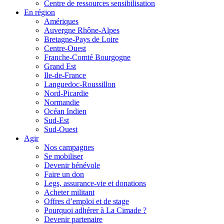
Centre de ressources sensibilisation
En région
Amériques
Auvergne Rhône-Alpes
Bretagne-Pays de Loire
Centre-Ouest
Franche-Comté Bourgogne
Grand Est
Ile-de-France
Languedoc-Roussillon
Nord-Picardie
Normandie
Océan Indien
Sud-Est
Sud-Ouest
Agir
Nos campagnes
Se mobiliser
Devenir bénévole
Faire un don
Legs, assurance-vie et donations
Acheter militant
Offres d’emploi et de stage
Pourquoi adhérer à La Cimade ?
Devenir partenaire