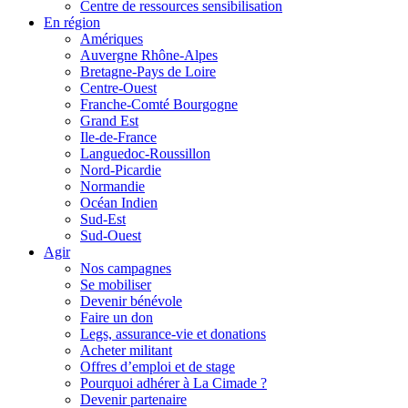
Centre de ressources sensibilisation
En région
Amériques
Auvergne Rhône-Alpes
Bretagne-Pays de Loire
Centre-Ouest
Franche-Comté Bourgogne
Grand Est
Ile-de-France
Languedoc-Roussillon
Nord-Picardie
Normandie
Océan Indien
Sud-Est
Sud-Ouest
Agir
Nos campagnes
Se mobiliser
Devenir bénévole
Faire un don
Legs, assurance-vie et donations
Acheter militant
Offres d’emploi et de stage
Pourquoi adhérer à La Cimade ?
Devenir partenaire