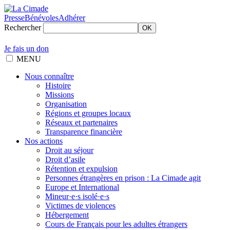
Presse
Bénévoles
Adhérer
Rechercher
OK
Je fais un don
MENU
Nous connaître
Histoire
Missions
Organisation
Régions et groupes locaux
Réseaux et partenaires
Transparence financière
Nos actions
Droit au séjour
Droit d’asile
Rétention et expulsion
Personnes étrangères en prison : La Cimade agit
Europe et International
Mineur·e·s isolé·e·s
Victimes de violences
Hébergement
Cours de Français pour les adultes étrangers