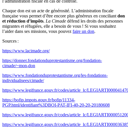
l’administration fiscale en cas de contrôle.
Chaque don est un acte de générosité. L’administration fiscale
française vous permet d’être encore plus généreux en conciliant
don
et réduction d’impôts
.
La Cimade
défend les droits des personnes
migrantes et réfugiées, elle a besoin de vous ! Si vous souhaitez
l’aider dans ses missions, vous pouvez
faire un don
.
Sources :
https://www.lacimade.org/
https://donner.fondationduprotestantisme.org/fondation-
cimade/~mon-don
https://www.fondationduprotestantisme.org/les-fondations-
individualisees/cimade/
https://www.legifrance.gouv.fr/codes/article_lc/LEGIARTI00004147
https://bofip.impots.gouv.fr/bofip/11334-
PGP.html/identifiant%3DBOI-PAT-IFI-40-20-20-20180608
https://www.legifrance.gouv.fr/codes/article_lc/LEGIARTI00005120
https://www.legifrance.gouv.fr/codes/article_lc/LEGIARTI00003638