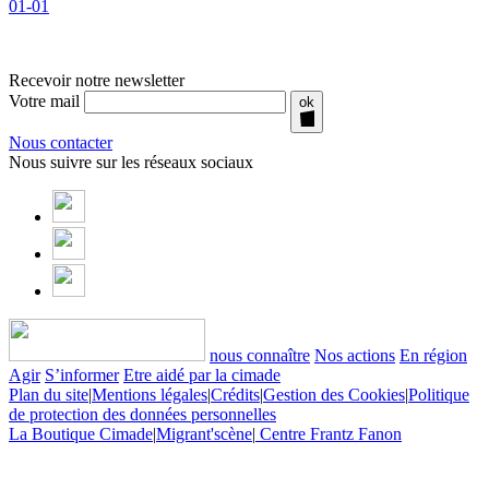
01-01
Recevoir notre newsletter
Votre mail
ok
Nous contacter
Nous suivre sur les réseaux sociaux
nous connaître
Nos actions
En région
Agir
S’informer
Etre aidé par la cimade
Plan du site
|
Mentions légales
|
Crédits
|
Gestion des Cookies
|
Politique
de protection des données personnelles
La Boutique Cimade
|
Migrant'scène
|
Centre Frantz Fanon