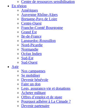
Centre de ressources sensibilisation
En région
Amériques
Auvergne Rhône-Alpes
Bretagne-Pays de Loire
Centre-Ouest
Franche-Comté Bourgogne
Grand Est
Ile-de-France
Languedoc-Roussillon
Nord-Picardie
Normandie
Océan Indien
Sud-Est
Sud-Ouest
Agir
Nos campagnes
Se mobiliser
Devenir bénévole
Faire un don
Legs, assurance-vie et donations
Acheter militant
Offres d’emploi et de stage
Pourquoi adhérer à La Cimade ?
Devenir partenaire