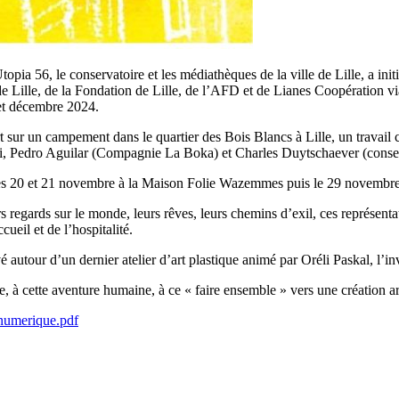
opia 56, le conservatoire et les médiathèques de la ville de Lille, a ini
de Lille, de la Fondation de Lille, de l’AFD et de Lianes Coopération vi
 et décembre 2024.
t sur un campement dans le quartier des Bois Blancs à Lille, un travail 
oni, Pedro Aguilar (Compagnie La Boka) et Charles Duytschaever (conser
le, les 20 et 21 novembre à la Maison Folie Wazemmes puis le 29 novembr
rs regards sur le monde, leurs rêves, leurs chemins d’exil, ces représenta
ueil et de l’hospitalité.
vé autour d’un dernier atelier d’art plastique animé par Oréli Paskal, l’i
e, à cette aventure humaine, à ce « faire ensemble » vers une création ar
merique.pdf