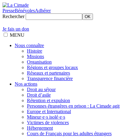
Presse
Bénévoles
Adhérer
Rechercher
OK
Je fais un don
MENU
Nous connaître
Histoire
Missions
Organisation
Régions et groupes locaux
Réseaux et partenaires
Transparence financière
Nos actions
Droit au séjour
Droit d’asile
Rétention et expulsion
Personnes étrangères en prison : La Cimade agit
Europe et International
Mineur·e·s isolé·e·s
Victimes de violences
Hébergement
Cours de Français pour les adultes étrangers