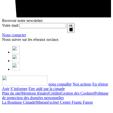
Recevoir notre newsletter
Votre mail
ok
Nous contacter
Nous suivre sur les réseaux sociaux
nous connaître
Nos actions
En région
Agir
S’informer
Etre aidé par la cimade
Plan du site
|
Mentions légales
|
Crédits
|
Gestion des Cookies
|
Politique
de protection des données personnelles
La Boutique Cimade
|
Migrant'scène
|
Centre Frantz Fanon