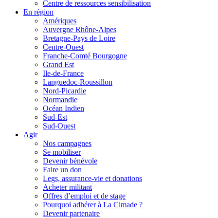
Centre de ressources sensibilisation
En région
Amériques
Auvergne Rhône-Alpes
Bretagne-Pays de Loire
Centre-Ouest
Franche-Comté Bourgogne
Grand Est
Ile-de-France
Languedoc-Roussillon
Nord-Picardie
Normandie
Océan Indien
Sud-Est
Sud-Ouest
Agir
Nos campagnes
Se mobiliser
Devenir bénévole
Faire un don
Legs, assurance-vie et donations
Acheter militant
Offres d’emploi et de stage
Pourquoi adhérer à La Cimade ?
Devenir partenaire