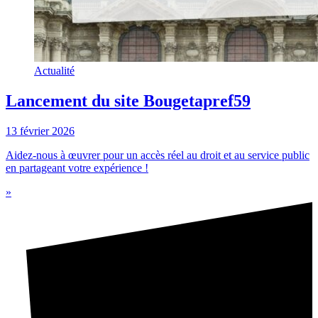
Actualité
Lancement du site Bougetapref59
13 février 2026
Aidez-nous à œuvrer pour un accès réel au droit et au service public
en partageant votre expérience !
»