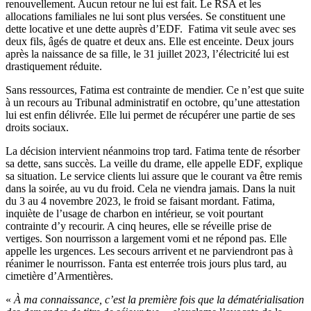
renouvellement. Aucun retour ne lui est fait. Le RSA et les
allocations familiales ne lui sont plus versées. Se constituent une
dette locative et une dette auprès d’EDF. Fatima vit seule avec ses
deux fils, âgés de quatre et deux ans. Elle est enceinte. Deux jours
après la naissance de sa fille, le 31 juillet 2023, l’électricité lui est
drastiquement réduite.
Sans ressources, Fatima est contrainte de mendier. Ce n’est que suite
à un recours au Tribunal administratif en octobre, qu’une attestation
lui est enfin délivrée. Elle lui permet de récupérer une partie de ses
droits sociaux.
La décision intervient néanmoins trop tard. Fatima tente de résorber
sa dette, sans succès. La veille du drame, elle appelle EDF, explique
sa situation. Le service clients lui assure que le courant va être remis
dans la soirée, au vu du froid. Cela ne viendra jamais. Dans la nuit
du 3 au 4 novembre 2023, le froid se faisant mordant. Fatima,
inquiète de l’usage de charbon en intérieur, se voit pourtant
contrainte d’y recourir. A cinq heures, elle se réveille prise de
vertiges. Son nourrisson a largement vomi et ne répond pas. Elle
appelle les urgences. Les secours arrivent et ne parviendront pas à
réanimer le nourrisson. Fanta est enterrée trois jours plus tard, au
cimetière d’Armentières.
«
À ma connaissance, c’est la première fois que la dématérialisation