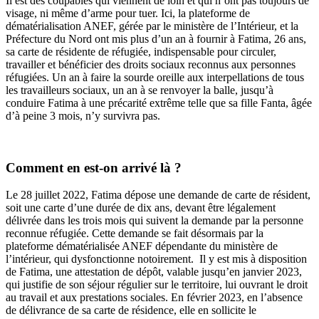
Il est des coupables qui viennent de loin et qui n’ont pas toujours de
visage, ni même d’arme pour tuer. Ici, la plateforme de
dématérialisation ANEF, gérée par le ministère de l’Intérieur, et la
Préfecture du Nord ont mis plus d’un an à fournir à Fatima, 26 ans,
sa carte de résidente de réfugiée, indispensable pour circuler,
travailler et bénéficier des droits sociaux reconnus aux personnes
réfugiées. Un an à faire la sourde oreille aux interpellations de tous
les travailleurs sociaux, un an à se renvoyer la balle, jusqu’à
conduire Fatima à une précarité extrême telle que sa fille Fanta, âgée
d’à peine 3 mois, n’y survivra pas.
Comment en est-on arrivé là ?
Le 28 juillet 2022, Fatima dépose une demande de carte de résident,
soit une carte d’une durée de dix ans, devant être légalement
délivrée dans les trois mois qui suivent la demande par la personne
reconnue réfugiée. Cette demande se fait désormais par la
plateforme dématérialisée ANEF dépendante du ministère de
l’intérieur, qui dysfonctionne notoirement. Il y est mis à disposition
de Fatima, une attestation de dépôt, valable jusqu’en janvier 2023,
qui justifie de son séjour régulier sur le territoire, lui ouvrant le droit
au travail et aux prestations sociales. En février 2023, en l’absence
de délivrance de sa carte de résidence, elle en sollicite le