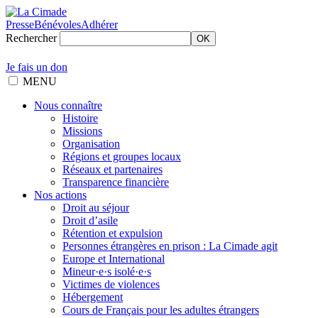
Presse
Bénévoles
Adhérer
Rechercher
OK
Je fais un don
MENU
Nous connaître
Histoire
Missions
Organisation
Régions et groupes locaux
Réseaux et partenaires
Transparence financière
Nos actions
Droit au séjour
Droit d’asile
Rétention et expulsion
Personnes étrangères en prison : La Cimade agit
Europe et International
Mineur·e·s isolé·e·s
Victimes de violences
Hébergement
Cours de Français pour les adultes étrangers