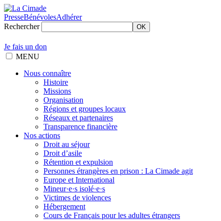
Presse
Bénévoles
Adhérer
Rechercher
OK
Je fais un don
MENU
Nous connaître
Histoire
Missions
Organisation
Régions et groupes locaux
Réseaux et partenaires
Transparence financière
Nos actions
Droit au séjour
Droit d’asile
Rétention et expulsion
Personnes étrangères en prison : La Cimade agit
Europe et International
Mineur·e·s isolé·e·s
Victimes de violences
Hébergement
Cours de Français pour les adultes étrangers