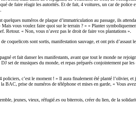
qué de faire réagir les autorités. Et de fait, 4 voitures, un car de police
…
ant quelques numéros de plaque d’immatriculation au passage, ils attendai
 : « Mais vous voulez faire quoi sur le terrain ? » « Planter symboliquem
. Retour. « Non, vous n’avez pas le droit de faire vos plantations ».
 coquelicots sont sortis, manifestation sauvage, et ont pris d’assaut le 
né et fait danser les manifestants, avant que tout le monde ne rejoigne 
te DJ set de musiques du monde, et repas préparés conjointement par les cu
policiers, c’est le moment ! » Il aura finalement été planté l’olivier, et
r la BAC, prise de numéros de téléphone et mises en garde, « Vous avez f
ble, jeunes, vieux, réfugié.es ou biterrois, créer du lien, de la solidari