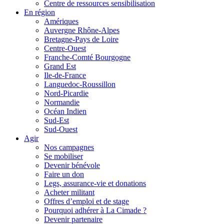
Centre de ressources sensibilisation
En région
Amériques
Auvergne Rhône-Alpes
Bretagne-Pays de Loire
Centre-Ouest
Franche-Comté Bourgogne
Grand Est
Ile-de-France
Languedoc-Roussillon
Nord-Picardie
Normandie
Océan Indien
Sud-Est
Sud-Ouest
Agir
Nos campagnes
Se mobiliser
Devenir bénévole
Faire un don
Legs, assurance-vie et donations
Acheter militant
Offres d’emploi et de stage
Pourquoi adhérer à La Cimade ?
Devenir partenaire