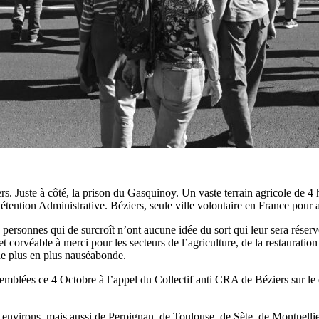
iers. Juste à côté, la prison du Gasquinoy. Un vaste terrain agricole d
 Rétention Administrative. Béziers, seule ville volontaire en France pou
 personnes qui de surcroît n’ont aucune idée du sort qui leur sera réser
rvéable à merci pour les secteurs de l’agriculture, de la restauration ou
 de plus en plus nauséabonde.
semblées ce 4 Octobre à l’appel du Collectif anti CRA de Béziers sur le 
environs, mais aussi de Perpignan, de Toulouse, de Sète, de Montpellier