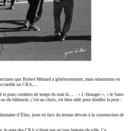
e 4 hectares que Robert Ménard a généreusement, mais néanmoins en
r accueillir un CRA,…
vé et pour combien de temps ils sont là… . « L’étranger », « le Sans-
 du bâtiment, c’est au choix, est bien utile pour distiller la peur :
domaine d’Élise, juste en face du terrain dévolu à la construction de
, le rejet des CRA n’étant pas qu’une histoire de ville. Ce