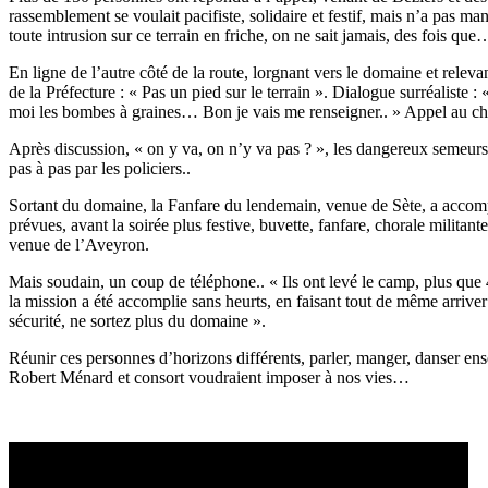
rassemblement se voulait pacifiste, solidaire et festif, mais n’a pas man
toute intrusion sur ce terrain en friche, on ne sait jamais, des fois que
En ligne de l’autre côté de la route, lorgnant vers le domaine et relev
de la Préfecture : « Pas un pied sur le terrain ». Dialogue surréaliste
moi les bombes à graines… Bon je vais me renseigner.. » Appel au chef
Après discussion, « on y va, on n’y va pas ? », les dangereux semeurs de
pas à pas par les policiers..
Sortant du domaine, la Fanfare du lendemain, venue de Sète, a accompag
prévues, avant la soirée plus festive, buvette, fanfare, chorale militan
venue de l’Aveyron.
Mais soudain, un coup de téléphone.. « Ils ont levé le camp, plus que 4 
la mission a été accomplie sans heurts, en faisant tout de même arrive
sécurité, ne sortez plus du domaine ».
Réunir ces personnes d’horizons différents, parler, manger, danser ensem
Robert Ménard et consort voudraient imposer à nos vies…