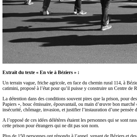
Extrait du texte « En vie à Béziers » :
Un terrain vague, friche agricole, en face du chemin rural 114, à Béz
catimini, proposé à l’état pour qu’il puisse y construire un Centre de
La détention dans des conditions souvent pires que la prison, pour des
Papiers », bouc émissaire, épouvantail, ou main d’œuvre bon marché et co
insécurité, chômage, invasion, et justifier l’instauration d’une pensée
A l’opposé de ces idées délétères étaient les personnes qui se sont ras
cette prison pour étrangers qui ne dit pas son nom.
Plus de 150 personnes ont répondu à l’appel, venant de Béziers et des 