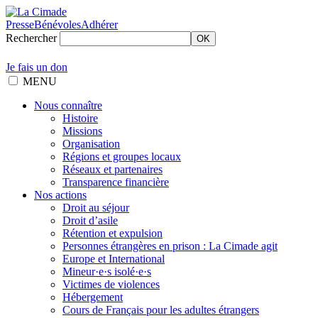
Presse
Bénévoles
Adhérer
Rechercher
OK
Je fais un don
MENU
Nous connaître
Histoire
Missions
Organisation
Régions et groupes locaux
Réseaux et partenaires
Transparence financière
Nos actions
Droit au séjour
Droit d’asile
Rétention et expulsion
Personnes étrangères en prison : La Cimade agit
Europe et International
Mineur·e·s isolé·e·s
Victimes de violences
Hébergement
Cours de Français pour les adultes étrangers