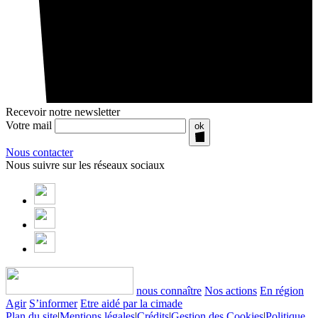
Recevoir notre newsletter
Votre mail
ok
Nous contacter
Nous suivre sur les réseaux sociaux
nous connaître
Nos actions
En région
Agir
S’informer
Etre aidé par la cimade
Plan du site
|
Mentions légales
|
Crédits
|
Gestion des Cookies
|
Politique