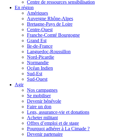
Centre de ressources sensibilisation
En région
Amériques
Auvergne Rhône-Alpes
Bretagne-Pays de Loire
Centre-Ouest
Franche-Comté Bourgogne
Grand Est
Ile-de-France
Languedoc-Roussillon
Nord-Picardie
Normandie
Océan Indien
Sud-Est
Sud-Ouest
Agir
Nos campagnes
Se mobiliser
Devenir bénévole
Faire un don
Legs, assurance-vie et donations
Acheter militant
Offres d’emploi et de stage
Pourquoi adhérer à La Cimade ?
Devenir partenaire