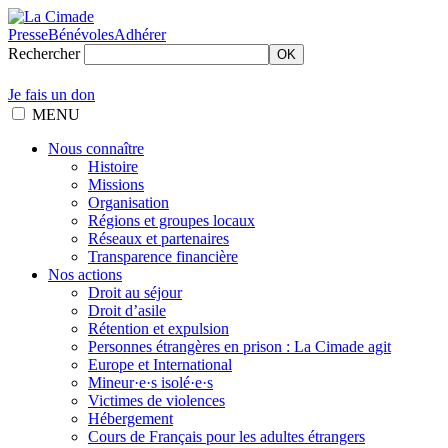
Presse
Bénévoles
Adhérer
Rechercher
OK
Je fais un don
MENU
Nous connaître
Histoire
Missions
Organisation
Régions et groupes locaux
Réseaux et partenaires
Transparence financière
Nos actions
Droit au séjour
Droit d’asile
Rétention et expulsion
Personnes étrangères en prison : La Cimade agit
Europe et International
Mineur·e·s isolé·e·s
Victimes de violences
Hébergement
Cours de Français pour les adultes étrangers