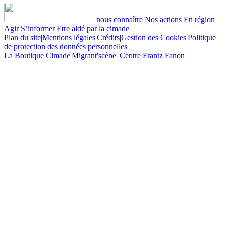
nous connaître
Nos actions
En région
Agir
S’informer
Etre aidé par la cimade
Plan du site
|
Mentions légales
|
Crédits
|
Gestion des Cookies
|
Politique
de protection des données personnelles
La Boutique Cimade
|
Migrant'scène
|
Centre Frantz Fanon