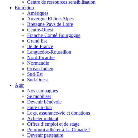
Centre de ressources sensibilisation
En région
Amériques
Auvergne Rhône-Alpes
Bretagne-Pays de Loire
Centre-Ouest
Franche-Comté Bourgogne
Grand Est
Ile-de-France
Languedoc-Roussillon
Nord-Picardie
Normandie
Océan Indien
Sud-Est
Sud-Ouest
Agir
Nos campagnes
Se mobiliser
Devenir bénévole
Faire un don
Legs, assurance-vie et donations
Acheter militant
Offres d’emploi et de stage
Pourquoi adhérer à La Cimade ?
Devenir partenaire