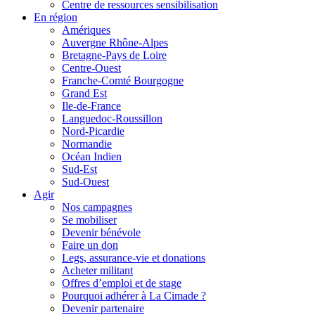
Centre de ressources sensibilisation
En région
Amériques
Auvergne Rhône-Alpes
Bretagne-Pays de Loire
Centre-Ouest
Franche-Comté Bourgogne
Grand Est
Ile-de-France
Languedoc-Roussillon
Nord-Picardie
Normandie
Océan Indien
Sud-Est
Sud-Ouest
Agir
Nos campagnes
Se mobiliser
Devenir bénévole
Faire un don
Legs, assurance-vie et donations
Acheter militant
Offres d’emploi et de stage
Pourquoi adhérer à La Cimade ?
Devenir partenaire