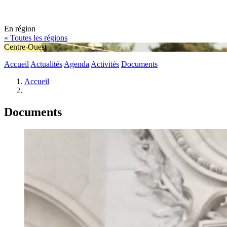
En région
« Toutes les régions
Centre-Ouest
Accueil
Actualités
Agenda
Activités
Documents
Accueil
Documents