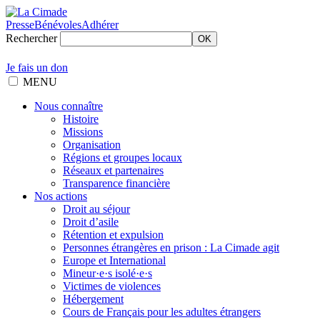
Presse
Bénévoles
Adhérer
Rechercher
OK
Je fais un don
MENU
Nous connaître
Histoire
Missions
Organisation
Régions et groupes locaux
Réseaux et partenaires
Transparence financière
Nos actions
Droit au séjour
Droit d’asile
Rétention et expulsion
Personnes étrangères en prison : La Cimade agit
Europe et International
Mineur·e·s isolé·e·s
Victimes de violences
Hébergement
Cours de Français pour les adultes étrangers